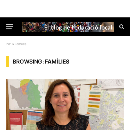
Inici
»
Famílies
BROWSING:
FAMÍLIES