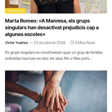
ENTREVISTA
Marta Romeo: «A Manresa, els grups
singulars han desactivat prejudicis cap a
algunes escoles»
Víctor Yustres
23 de juliol de 2026
9 Mins Read
Els grups singulars es constitueixen quan un grup de famílies
ordinàries inscriuen en bloc els seus fills o filles junts…