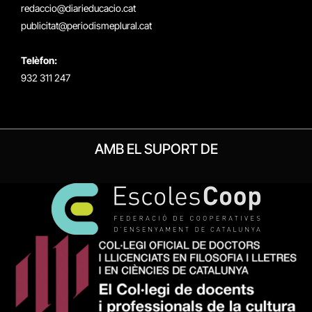
redaccio@diarieducacio.cat
publicitat@periodismeplural.cat
Telèfon:
932 311 247
AMB EL SUPORT DE