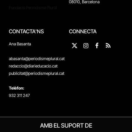
08010, Barcelona
Fundació Periodisme Plural
CONTACTA'NS
CONNECTA
Ana Basanta
X
Instagram
Facebook
RSS
(Twitter)
abasanta@periodismeplural.cat
redaccio@diarieducacio.cat
publicitat@periodismeplural.cat
Telèfon:
932 311 247
AMB EL SUPORT DE