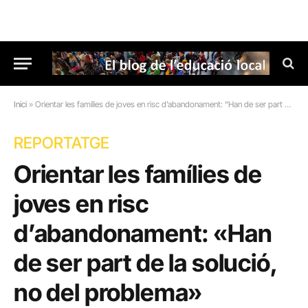
Inici
»
Orientar les famílies de joves en risc d’abandonament: “Han de ser part de la solució, no del problema”
REPORTATGE
Orientar les famílies de
joves en risc
d’abandonament: «Han
de ser part de la solució,
no del problema»