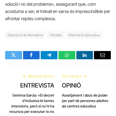
solució i no del problema», assegurant que, com
acostuma a ser, el treball en xarxa és imprescindible per
afrontar reptes complexos.
Diputació de Barcelona
Famílies
Orientació educativa
Twitter
Facebook
Telegram
WhatsApp
LinkedIn
Email
PREVIOUS ARTICLE
NEXT ARTICLE
ENTREVISTA
OPINIÓ
Gemma Garcia: «El decret
Assetjament i abús de poder
d’inclusiva té bones
per part de persones adultes
intencions, però si no hi ha
als centres educatius
recursos per executar-lo no