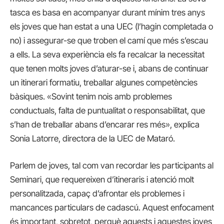
tasca es basa en acompanyar durant mínim tres anys
els joves que han estat a una UEC (l’hagin completada o
no) i assegurar-se que troben el camí que més s’escau
a ells. La seva experiència els fa recalcar la necessitat
que tenen molts joves d’aturar-se i, abans de continuar
un itinerari formatiu, treballar algunes competències
bàsiques. «Sovint tenim nois amb problemes
conductuals, falta de puntualitat o responsabilitat, que
s’han de treballar abans d’encarar res més», explica
Sonia Latorre, directora de la UEC de Mataró.
Parlem de joves, tal com van recordar les participants al
Seminari, que requereixen d’itineraris i atenció molt
personalitzada, capaç d’afrontar els problemes i
mancances particulars de cadascú. Aquest enfocament
és important, sobretot, perquè aquests i aquestes joves