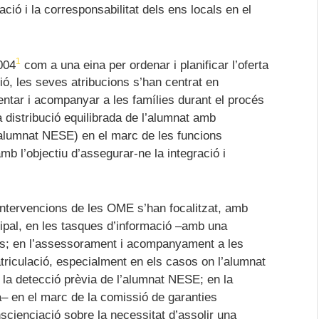
ació i la corresponsabilitat dels ens locals en el
1
004
com a una eina per ordenar i planificar l’oferta
ó, les seves atribucions s’han centrat en
entar i acompanyar a les famílies durant el procés
la distribució equilibrada de l’alumnat amb
(alumnat NESE) en el marc de les funcions
mb l’objectiu d’assegurar-ne la integració i
s intervencions de les OME s’han focalitzat, amb
cipal, en les tasques d’informació –amb una
ies; en l’assessorament i acompanyament a les
atriculació, especialment en els casos on l’alumnat
 la detecció prèvia de l’alumnat NESE; en la
a– en el marc de la comissió de garanties
nscienciació sobre la necessitat d’assolir una