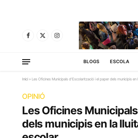
Facebook
X
Instagram
(Twitter)
BLOGS
ESCOLA
Inici
»
Les Oficines Municipals d’Escolarització i el paper dels municipis en l
OPINIÓ
Les Oficines Municipals 
dels municipis en la llui
escolar