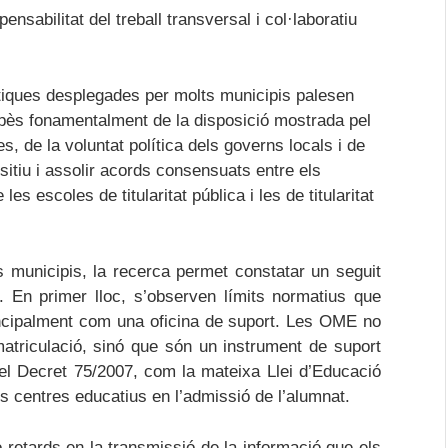
ensabilitat del treball transversal i col·laboratiu
ctiques desplegades per molts municipis palesen
pès fonamentalment de la disposició mostrada pel
, de la voluntat política dels governs locals i de
ositiu i assolir acords consensuats entre els
es escoles de titularitat pública i les de titularitat
s municipis, la recerca permet constatar un seguit
 En primer lloc, s’observen límits normatius que
ncipalment com una oficina de suport. Les OME no
 matriculació, sinó que són un instrument de suport
 el Decret 75/2007, com la mateixa Llei d’Educació
ls centres educatius en l’admissió de l’alumnat.
/o retards en la transmissió de la informació que els