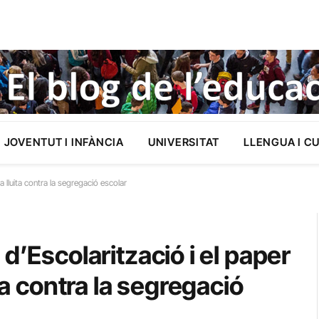
JOVENTUT I INFÀNCIA
UNIVERSITAT
LLENGUA I C
a lluita contra la segregació escolar
d’Escolarització i el paper
ta contra la segregació