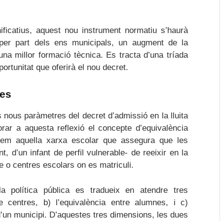
nificatius, aquest nou instrument normatiu s’haurà
 per part dels ens municipals, un augment de la
na millor formació tècnica. Es tracta d’una tríada
portunitat que oferirà el nou decret.
res
s nous paràmetres del decret d’admissió en la lluita
orar a aquesta reflexió el concepte d’equivalència
enem aquella xarxa escolar que assegura que les
t, d’un infant de perfil vulnerable- de reeixir en la
e o centres escolars on es matriculi.
la política pública es tradueix en atendre tres
re centres, b) l’equivalència entre alumnes, i c)
d’un municipi. D’aquestes tres dimensions, les dues