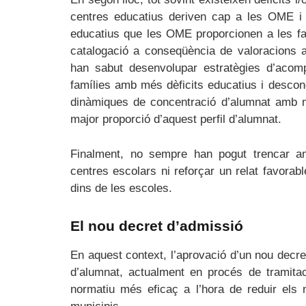
centres educatius deriven cap a les OME i e
educatius que les OME proporcionen a les fam
catalogació a conseqüència de valoracions a
han sabut desenvolupar estratègies d’acom
famílies amb més dèficits educatius i descon
dinàmiques de concentració d’alumnat amb m
major proporció d’aquest perfil d’alumnat.
Finalment, no sempre han pogut trencar am
centres escolars ni reforçar un relat favora
dins de les escoles.
El nou decret d’admissió
En aquest context, l’aprovació d’un nou decre
d’alumnat, actualment en procés de tramita
normatiu més eficaç a l’hora de reduir els 