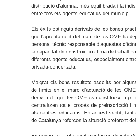
distribució d’alumnat més equilibrada i la indisp
entre tots els agents educatius del municipi.
Els èxits obtinguts derivats de les bones prà
que l’aprofitament del marc de les OME ha de
personal tècnic responsable d’aquestes oficines
la capacitat de construir un clima de treball p
diferents agents educatius, especialment entre l
privada-concertada.
Malgrat els bons resultats assolits per algun
de límits en el marc d’actuació de les OME.
deriven de que les OME es constitueixen pri
centralitzen tot el procés de preinscripció i
als centres educatius. En aquest sentit, tant
de Catalunya reforcen la situació preferent de
En segon lloc, tot sovint existeixen dèficits i