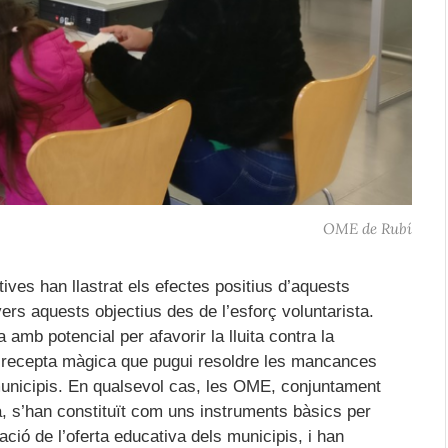
OME de Rubí
ves han llastrat els efectes positius d’aquests
vers aquests objectius des de l’esforç voluntarista.
mb potencial per afavorir la lluita contra la
 recepta màgica que pugui resoldre les mancances
municipis. En qualsevol cas, les OME, conjuntament
a, s’han constituït com uns instruments bàsics per
ció de l’oferta educativa dels municipis, i han