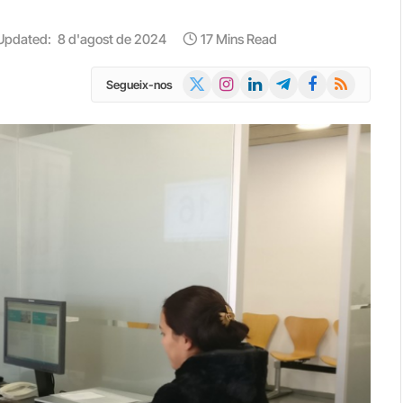
Updated:
8 d'agost de 2024
17 Mins Read
X
Instagram
LinkedIn
Telegram
Facebook
RSS
Segueix-nos
(Twitter)