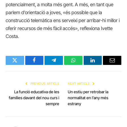
potencialment, a molta més gent. A més, en tant que
parlem d’orientació a joves, «és possible que la
construcció telemàtica ens serveixi per arribar-hi millor i
oferir recursos de més fàcil accés», reflexiona Ivette
Costa.
Twitter
Facebook
Telegram
WhatsApp
LinkedIn
Email
PREVIOUS ARTICLE
NEXT ARTICLE
La funció educativa de les
Un estiu per retrobar la
famílies davant del nou curs i
normalitat en l’any més
sempre
estrany