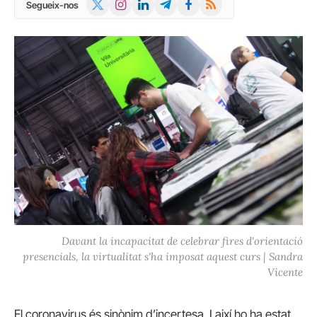
X
Instagram
LinkedIn
Telegram
Facebook
RSS
Segueix-nos
(Twitter)
Davant la incapacitat de celebrar fires d'orientació
presencials, la virtualitat s'ha imposat aquest curs | Sandra
Vicente
El coronavirus és sinònim d’incertesa. I així ho ha estat