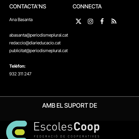
CONTACTA'NS
CONNECTA
Ana Basanta
X
Instagram
Facebook
RSS
(Twitter)
abasanta@periodismeplural.cat
redaccio@diarieducacio.cat
publicitat@periodismeplural.cat
Telèfon:
932 311 247
AMB EL SUPORT DE