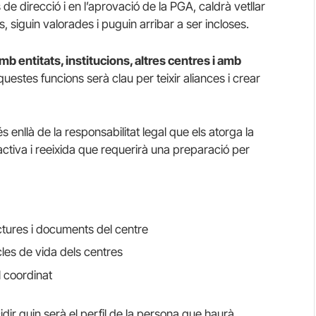
de direcció i en l’aprovació de la PGA, caldrà vetllar
 siguin valorades i puguin arribar a ser incloses.
mb entitats, institucions, altres centres i amb
questes funcions serà clau per teixir aliances i crear
 enllà de la responsabilitat legal que els atorga la
ctiva i reeixida que requerirà una preparació per
ctures i documents del centre
cles de vida dels centres
l coordinat
dir quin serà el perfil de la persona que haurà