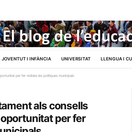
JOVENTUT I INFÀNCIA
UNIVERSITAT
LLENGUA I C
ortunitat per fer visibles les polítiques municipals
ntament als consells
oportunitat per fer
municipals