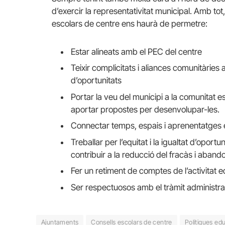
d’exercir la representativitat municipal. Amb tot
escolars de centre ens haurà de permetre:
Estar alineats amb el PEC del centre
Teixir complicitats i aliances comunitàries
d’oportunitats
Portar la veu del municipi a la comunitat es
aportar propostes per desenvolupar-les.
Connectar temps, espais i aprenentatges e
Treballar per l’equitat i la igualtat d’opor
contribuir a la reducció del fracàs i aban
Fer un retiment de comptes de l’activitat e
Ser respectuosos amb el tràmit administrat
Ajuntaments
Consells escolars de centre
Polítiques ed