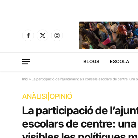
Facebook
X
Instagram
(Twitter)
BLOGS
ESCOLA
Inici
»
La participació de l’ajuntament als consells escolars de centre: una op
ANÀLISI|OPINIÓ
La participació de l’aju
escolars de centre: una 
visibles les polítiques 