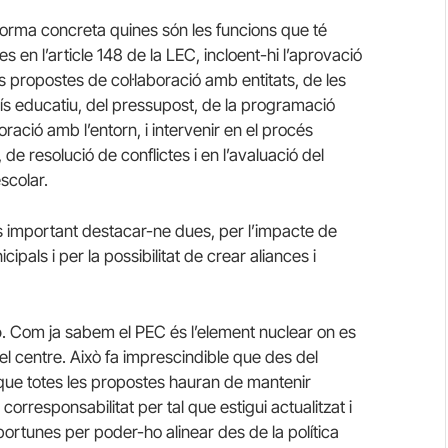
forma concreta quines són les funcions que té
en l’article 148 de la LEC, incloent-hi l’aprovació
s propostes de col·laboració amb entitats, de les
s educatiu, del pressupost, de la programació
boració amb l’entorn, i intervenir en el procés
de resolució de conflictes i en l’avaluació del
scolar.
s important destacar-ne dues, per l’impacte de
ipals i per la possibilitat de crear aliances i
ó
. Com ja sabem el PEC és l’element nuclear on es
 del centre. Això fa imprescindible que des del
 que totes les propostes hauran de mantenir
rresponsabilitat per tal que estigui actualitzat i
ortunes per poder-ho alinear des de la política