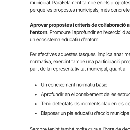
municipal. Paral·lelament també en els projectes 
perquè les propostes municipals, més concretes,
Aprovar propostes i criteris de col·laboració a
l’entorn
. Promoure i aprofundir en l’exercici d’a
un ecosistema educatiu d’entorn.
Fer efectives aquestes tasques, implica anar més
normativa, exercint també una participació proa
part de la representativitat municipal, quant a:
Un coneixement normatiu bàsic
Aprofundir en el coneixement de les estru
Tenir detectats els moments clau en els ci
Disposar un pla educatiu d’acció municipa
Sempre tenint també molta cura a l’hora de deci