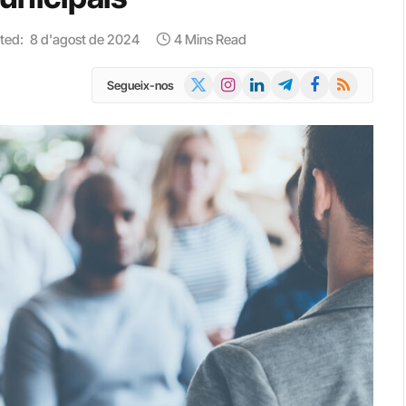
ted:
8 d'agost de 2024
4 Mins Read
X
Instagram
LinkedIn
Telegram
Facebook
RSS
Segueix-nos
(Twitter)