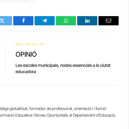
Twitter
Facebook
Telegram
WhatsApp
LinkedIn
Email
NEXT ARTICLE
OPINIÓ
Les escoles municipals, nodes essencials a la ciutat
educadora
tatge globalitzat, formador de professorat, orientació i i funció
sformació Educativa i Noves Oportunitats al Departament d’Educació.