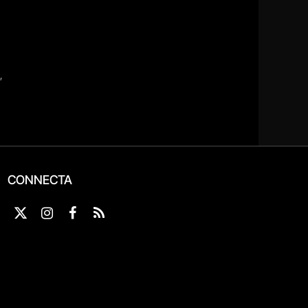
CONNECTA
X
Instagram
Facebook
RSS
(Twitter)