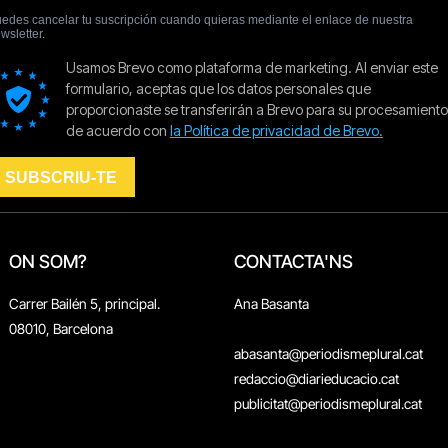
ON SOM?
CONTACTA'NS
Carrer Bailén 5, principal.
Ana Basanta
08010, Barcelona
abasanta@periodismeplural.cat
redaccio@diarieducacio.cat
publicitat@periodismeplural.cat