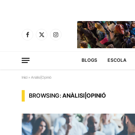
Facebook
X
Instagram
(Twitter)
BLOGS
ESCOLA
Inici
»
Anàlisi|Opinió
BROWSING:
ANÀLISI|OPINIÓ