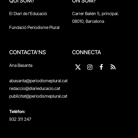
QUI SOM?
ON SOM?
El Diari de l'Educació
Carrer Bailén 5, principal.
08010, Barcelona
Fundació Periodisme Plural
CONTACTA'NS
CONNECTA
Ana Basanta
X
Instagram
Facebook
RSS
(Twitter)
abasanta@periodismeplural.cat
redaccio@diarieducacio.cat
publicitat@periodismeplural.cat
Telèfon:
932 311 247