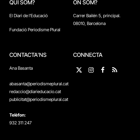
QUI SOM?
ON SOM?
El Diari de l'Educació
Carrer Bailén 5, principal.
08010, Barcelona
Fundació Periodisme Plural
CONTACTA'NS
CONNECTA
Ana Basanta
X
Instagram
Facebook
RSS
(Twitter)
abasanta@periodismeplural.cat
redaccio@diarieducacio.cat
publicitat@periodismeplural.cat
Telèfon:
932 311 247