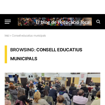
Inici
»
Consell educatius municipals
BROWSING:
CONSELL EDUCATIUS
MUNICIPALS