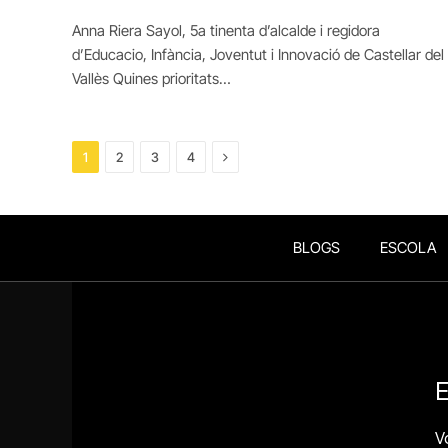
Anna Riera Sayol, 5a tinenta d’alcalde i regidora
d’Educacio, Infància, Joventut i Innovació de Castellar del
Vallès Quines prioritats…
Next
1
2
3
4
BLOGS
ESCOLA