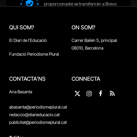
QUI SOM?
ON SOM?
El Diari de l'Educació
Carrer Bailén 5, principal.
08010, Barcelona
Fundació Periodisme Plural
CONTACTA'NS
CONNECTA
Ana Basanta
X
Instagram
Facebook
RSS
(Twitter)
abasanta@periodismeplural.cat
redaccio@diarieducacio.cat
publicitat@periodismeplural.cat