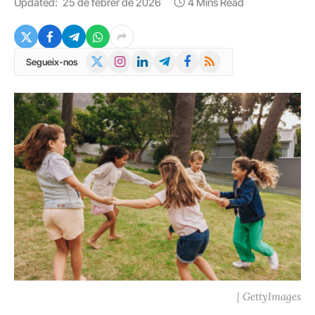
Updated:
25 de febrer de 2026
4 Mins Read
X
Instagram
LinkedIn
Telegram
Facebook
RSS
Segueix-nos
(Twitter)
| GettyImages