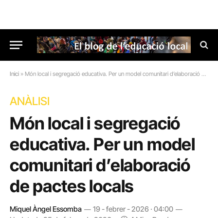
Inici
»
Món local i segregació educativa. Per un model comunitari d’elaboració de pactes locals
ANÀLISI
Món local i segregació
educativa. Per un model
comunitari d’elaboració
de pactes locals
Miquel Àngel Essomba
19 - febrer - 2026 · 04:00