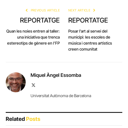
PREVIOUS ARTICLE
NEXT ARTICLE
REPORTATGE
REPORTATGE
Quan les noies entren al taller:
Posar l’art al servei del
una iniciativa que trenca
municipi: les escoles de
estereotips de gènere en l’FP
música i centres artístics
creen comunitat
Miquel Àngel Essomba
X
(Twitter)
Universitat Autònoma de Barcelona
Related
Posts