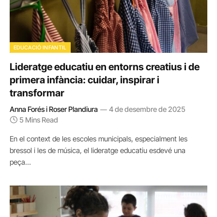
EDUCACIÓ INFANTIL
Lideratge educatiu en entorns creatius i de
primera infància: cuidar, inspirar i
transformar
Anna Forés i Roser Plandiura
4 de desembre de 2025
5 Mins Read
En el context de les escoles municipals, especialment les
bressol i les de música, el lideratge educatiu esdevé una
peça…