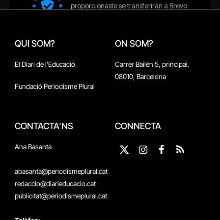
QUI SOM?
ON SOM?
El Diari de l'Educació
Carrer Bailén 5, principal.
08010, Barcelona
Fundació Periodisme Plural
CONTACTA'NS
CONNECTA
Ana Basanta
X
Instagram
Facebook
RSS
(Twitter)
abasanta@periodismeplural.cat
redaccio@diarieducacio.cat
publicitat@periodismeplural.cat