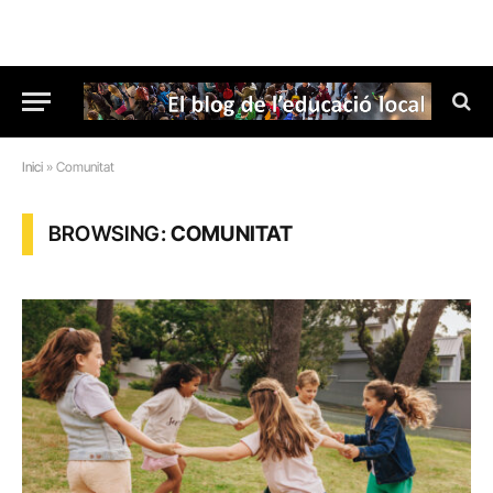
Inici
»
Comunitat
BROWSING:
COMUNITAT