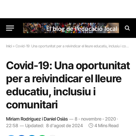
Inici
»
Covid-19: Una oportunitat per a reivindicar el lleure educatiu, inclusiu i comunitari
Covid-19: Una oportunitat
per a reivindicar el lleure
educatiu, inclusiu i
comunitari
Miriam Rodríguez i Daniel Osiàs
8 - novembre - 2020 ·
22:58
Updated:
8 d'agost de 2024
4 Mins Read