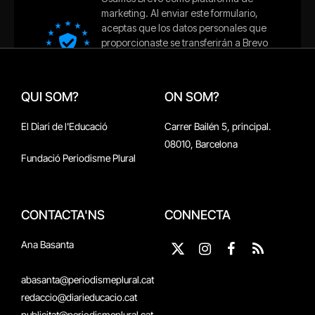
QUI SOM?
ON SOM?
El Diari de l'Educació
Carrer Bailén 5, principal.
08010, Barcelona
Fundació Periodisme Plural
CONTACTA'NS
CONNECTA
Ana Basanta
X
Instagram
Facebook
RSS
(Twitter)
abasanta@periodismeplural.cat
redaccio@diarieducacio.cat
publicitat@periodismeplural.cat