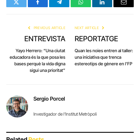
Twitter
Facebook
Telegram
WhatsApp
LinkedIn
Email
PREVIOUS ARTICLE
NEXT ARTICLE
ENTREVISTA
REPORTATGE
Yayo Herrero: “Una ciutat
Quan les noies entren al taller:
educadora és la que posa les
una iniciativa que trenca
bases perquè la vida digna
estereotips de gènere en l’FP
sigui una prioritat”
Sergio Porcel
Investigador de l’Institut Metròpoli
Related
Posts