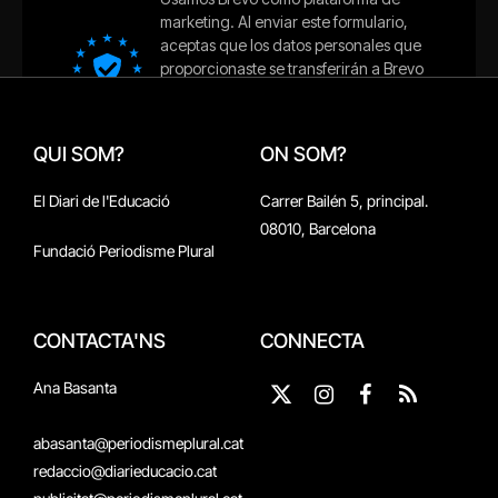
QUI SOM?
ON SOM?
El Diari de l'Educació
Carrer Bailén 5, principal.
08010, Barcelona
Fundació Periodisme Plural
CONTACTA'NS
CONNECTA
Ana Basanta
X
Instagram
Facebook
RSS
(Twitter)
abasanta@periodismeplural.cat
redaccio@diarieducacio.cat