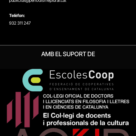
publicitat@periodismeplural.cat
Telèfon:
932 311 247
AMB EL SUPORT DE