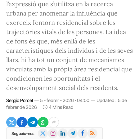
l’expressió que s’utilitza en la recerca
urbana per anomenar la influència que
exerceix l’entorn residencial sobre les
trajectòries vitals de les persones. La idea
de fons és que, més enllà de les
característiques dels individus i de les seves
llars, hi ha tot un conjunt de mecanismes
vinculats amb la pròpia àrea residencial que
condicionen les oportunitats i el
desenvolupament social dels residents.
Sergio Porcel
5 - febrer - 2026 · 04:00
Updated:
5 de
febrer de 2026
4 Mins Read
X
Instagram
LinkedIn
Telegram
Facebook
RSS
Segueix-nos
(Twitter)