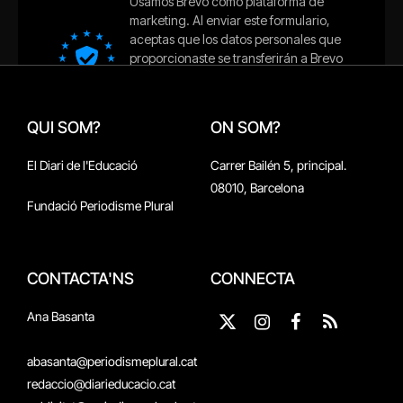
QUI SOM?
ON SOM?
El Diari de l'Educació
Carrer Bailén 5, principal.
08010, Barcelona
Fundació Periodisme Plural
CONTACTA'NS
CONNECTA
Ana Basanta
X
Instagram
Facebook
RSS
(Twitter)
abasanta@periodismeplural.cat
redaccio@diarieducacio.cat