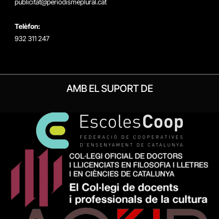
publicitat@periodismeplural.cat
Telèfon:
932 311 247
AMB EL SUPORT DE