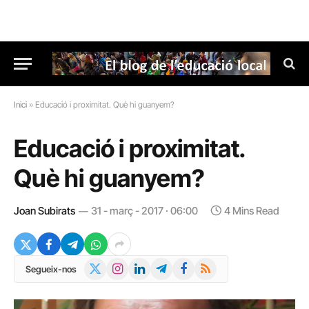
Inici
»
Educació i proximitat. Què hi guanyem?
Educació i proximitat.
Què hi guanyem?
Joan Subirats
31 - març - 2017 · 06:00
4 Mins Read
X
Instagram
LinkedIn
Telegram
Facebook
RSS
Segueix-nos
(Twitter)