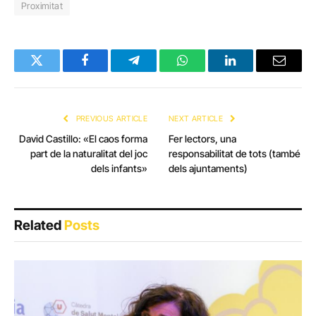
Proximitat
Twitter
Facebook
Telegram
WhatsApp
LinkedIn
Email
PREVIOUS ARTICLE
NEXT ARTICLE
David Castillo: «El caos forma
Fer lectors, una
part de la naturalitat del joc
responsabilitat de tots (també
dels infants»
dels ajuntaments)
Related
Posts