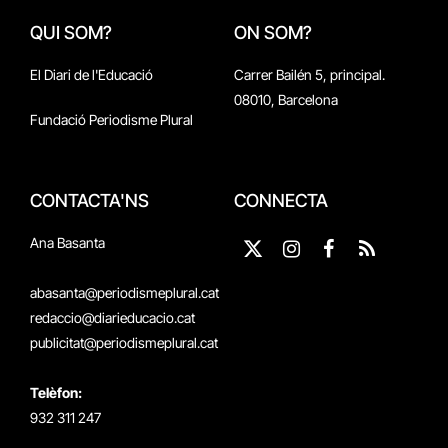
QUI SOM?
ON SOM?
El Diari de l'Educació
Carrer Bailén 5, principal.
08010, Barcelona
Fundació Periodisme Plural
CONTACTA'NS
CONNECTA
Ana Basanta
X
Instagram
Facebook
RSS
(Twitter)
abasanta@periodismeplural.cat
redaccio@diarieducacio.cat
publicitat@periodismeplural.cat
Telèfon:
932 311 247