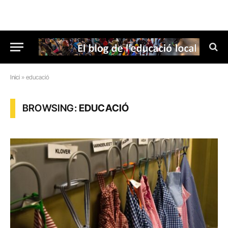
Inici
»
educació
BROWSING:
EDUCACIÓ