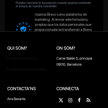
QUI SOM?
ON SOM?
El Diari de l'Educació
Carrer Bailén 5, principal.
08010, Barcelona
Fundació Periodisme Plural
CONTACTA'NS
CONNECTA
Ana Basanta
X
Instagram
Facebook
RSS
(Twitter)