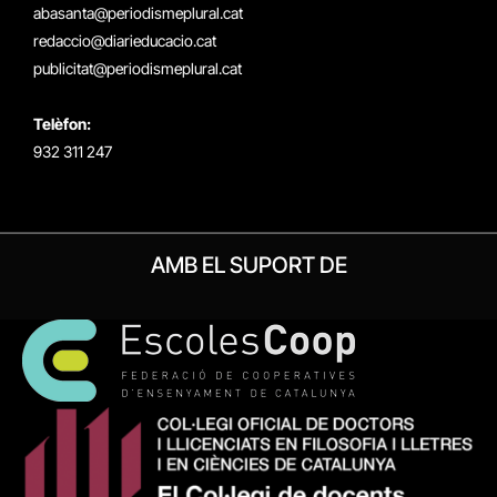
abasanta@periodismeplural.cat
redaccio@diarieducacio.cat
publicitat@periodismeplural.cat
Telèfon:
932 311 247
AMB EL SUPORT DE