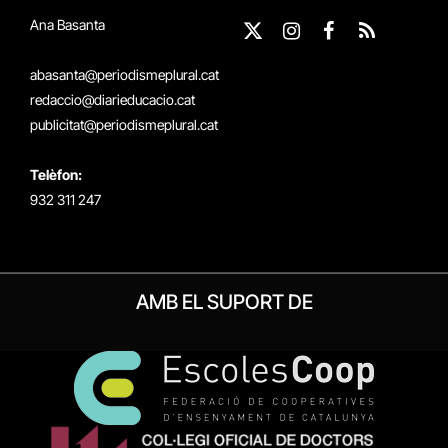
Ana Basanta
X
Instagram
Facebook
RSS
(Twitter)
abasanta@periodismeplural.cat
redaccio@diarieducacio.cat
publicitat@periodismeplural.cat
Telèfon:
932 311 247
AMB EL SUPORT DE