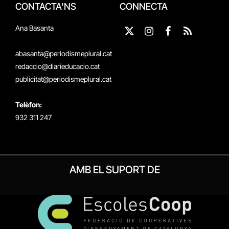
CONTACTA'NS
CONNECTA
Ana Basanta
X
Instagram
Facebook
RSS
(Twitter)
abasanta@periodismeplural.cat
redaccio@diarieducacio.cat
publicitat@periodismeplural.cat
Telèfon:
932 311 247
AMB EL SUPORT DE