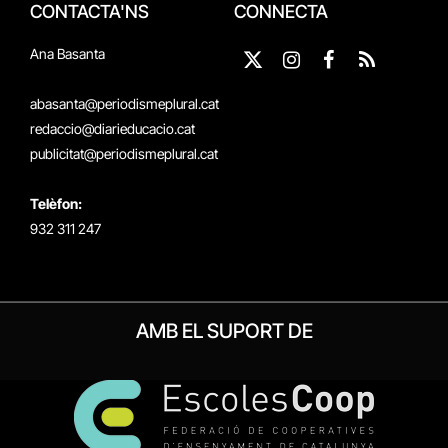
CONTACTA'NS
CONNECTA
Ana Basanta
X
Instagram
Facebook
RSS
(Twitter)
abasanta@periodismeplural.cat
redaccio@diarieducacio.cat
publicitat@periodismeplural.cat
Telèfon:
932 311 247
AMB EL SUPORT DE