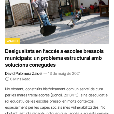
ANÀLISI
Desigualtats en l’accés a escoles bressols
municipals: un problema estructural amb
solucions conegudes
David Palomera Zaidel
13 de maig de 2021
6 Mins Read
No obstant, construïts històricament com un servei de cura
per les mares treballadores (Bonoli, 2013:115), s’ha descuidat el
rol educatiu de les escoles bressol en molts contextos,
especialment per les capes socials més vulnerabilitzades. No
obstant, estudis recents indiquen que l’accés a aquests serveis