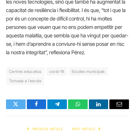
les noves tecnologies, sinó que també ha augmentat la
capacitat de resiliència i flexibilitat. I és que, “tot i que la
por és un concepte de difícil control, hi ha moltes
persones que veuen que no ens podem empetitir per
aquesta malaltia, que sembla que ha vingut per quedar-
se, i hem d’aprendre a conviure-hi sense posar en risc
la nostra integritat”, reflexiona Pérez.
Centres educatius
covid-19
Escoles municipals
Tornada a l'escola
Twitter
Facebook
Telegram
WhatsApp
LinkedIn
Email
PREVIOUS ARTICLE
NEXT ARTICLE