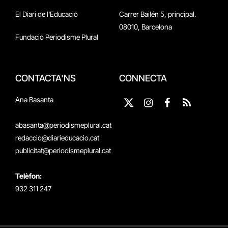
El Diari de l'Educació
Carrer Bailén 5, principal.
08010, Barcelona
Fundació Periodisme Plural
CONTACTA'NS
CONNECTA
Ana Basanta
X
Instagram
Facebook
RSS
(Twitter)
abasanta@periodismeplural.cat
redaccio@diarieducacio.cat
publicitat@periodismeplural.cat
Telèfon:
932 311 247