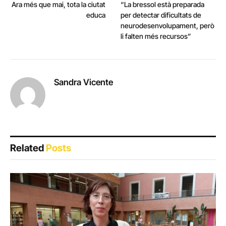
Ara més que mai, tota la ciutat
“La bressol està preparada
educa
per detectar dificultats de
neurodesenvolupament, però
li falten més recursos”
Sandra Vicente
Related
Posts