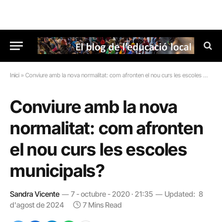
Inici
»
Conviure amb la nova normalitat: com afronten el nou curs les escoles municipals?
Conviure amb la nova
normalitat: com afronten
el nou curs les escoles
municipals?
Sandra Vicente
7 - octubre - 2020 · 21:35
Updated:
8
d'agost de 2024
7 Mins Read