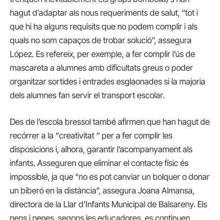
hagut d’adaptar als nous requeriments de salut, “tot i
que hi ha alguns requisits que no podem complir i als
quals no som capaços de trobar solució”, assegura
López. Es refereix, per exemple, a fer complir l’ús de
mascareta a alumnes amb dificultats greus o poder
organitzar sortides i entrades esglaonades si la majoria
dels alumnes fan servir el transport escolar.
Des de l’escola bressol també afirmen que han hagut de
recórrer a la “creativitat “ per a fer complir les
disposicions i, alhora, garantir l’acompanyament als
infants. Asseguren que eliminar el contacte físic és
impossible, ja que “no es pot canviar un bolquer o donar
un biberó en la distància”, assegura Joana Almansa,
directora de la Llar d’Infants Municipal de Balsareny. Els
nens i nenes, segons les educadores, es continuen