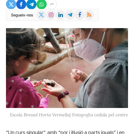
X
Instagram
LinkedIn
Telegram
Facebook
RSS
Segueix-nos
(Twitter)
Escola Bressol Horta Vermella| Fotografia cedida pel centre
“Un curs singular”, amb “por i il·lusió a parts iguals” i en