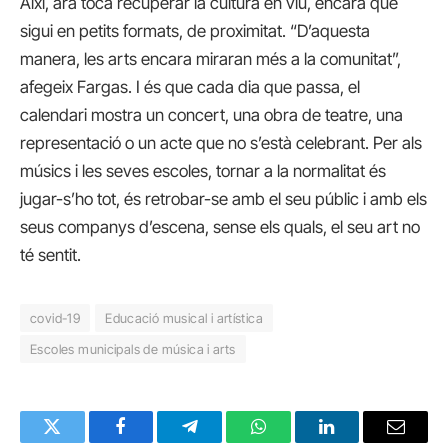
Així, ara toca recuperar la cultura en viu, encara que
sigui en petits formats, de proximitat. “D’aquesta
manera, les arts encara miraran més a la comunitat”,
afegeix Fargas. I és que cada dia que passa, el
calendari mostra un concert, una obra de teatre, una
representació o un acte que no s’està celebrant. Per als
músics i les seves escoles, tornar a la normalitat és
jugar-s’ho tot, és retrobar-se amb el seu públic i amb els
seus companys d’escena, sense els quals, el seu art no
té sentit.
covid-19
Educació musical i artística
Escoles municipals de música i arts
Twitter
Facebook
Telegram
WhatsApp
LinkedIn
Email