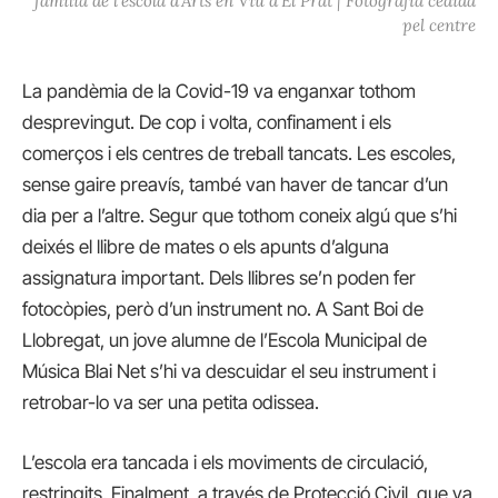
família de l’escola d'Arts en Viu d’El Prat | Fotografia cedida
pel centre
La pandèmia de la Covid-19 va enganxar tothom
desprevingut. De cop i volta, confinament i els
comerços i els centres de treball tancats. Les escoles,
sense gaire preavís, també van haver de tancar d’un
dia per a l’altre. Segur que tothom coneix algú que s’hi
deixés el llibre de mates o els apunts d’alguna
assignatura important. Dels llibres se’n poden fer
fotocòpies, però d’un instrument no. A Sant Boi de
Llobregat, un jove alumne de l’Escola Municipal de
Música Blai Net s’hi va descuidar el seu instrument i
retrobar-lo va ser una petita odissea.
L’escola era tancada i els moviments de circulació,
restringits. Finalment, a través de Protecció Civil, que va