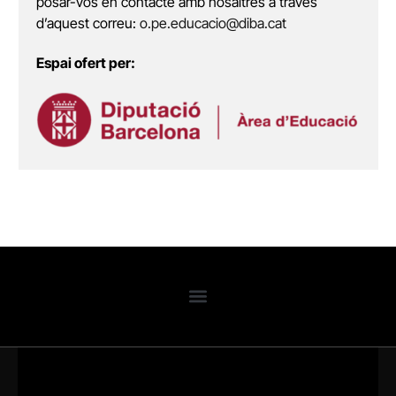
posar-vos en contacte amb nosaltres a través
d’aquest correu:
o.pe.educacio@diba.cat
Espai ofert per: