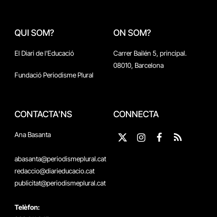
QUI SOM?
ON SOM?
El Diari de l'Educació
Carrer Bailén 5, principal.
08010, Barcelona
Fundació Periodisme Plural
CONTACTA'NS
CONNECTA
Ana Basanta
X
Instagram
Facebook
RSS
(Twitter)
abasanta@periodismeplural.cat
redaccio@diarieducacio.cat
publicitat@periodismeplural.cat
Telèfon: