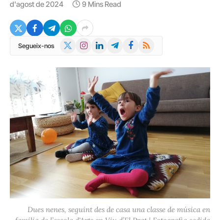
d'agost de 2024
9 Mins Read
X
Instagram
LinkedIn
Telegram
Facebook
RSS
Segueix-nos
(Twitter)
Dues nenes, seguint des de casa una classe de música en