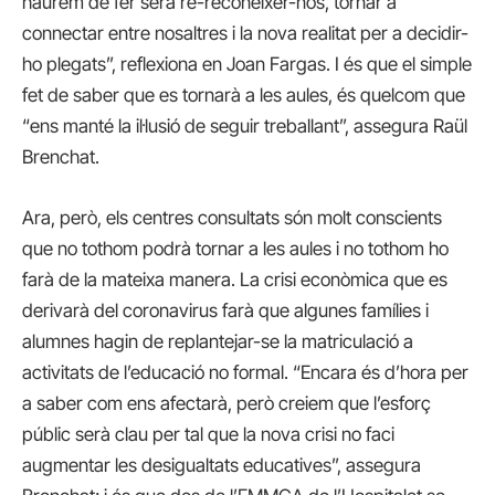
haurem de fer serà re-reconèixer-nos, tornar a
connectar entre nosaltres i la nova realitat per a decidir-
ho plegats”, reflexiona en Joan Fargas. I és que el simple
fet de saber que es tornarà a les aules, és quelcom que
“ens manté la il·lusió de seguir treballant”, assegura Raül
Brenchat.
Ara, però, els centres consultats són molt conscients
que no tothom podrà tornar a les aules i no tothom ho
farà de la mateixa manera. La crisi econòmica que es
derivarà del coronavirus farà que algunes famílies i
alumnes hagin de replantejar-se la matriculació a
activitats de l’educació no formal. “Encara és d’hora per
a saber com ens afectarà, però creiem que l’esforç
públic serà clau per tal que la nova crisi no faci
augmentar les desigualtats educatives”, assegura