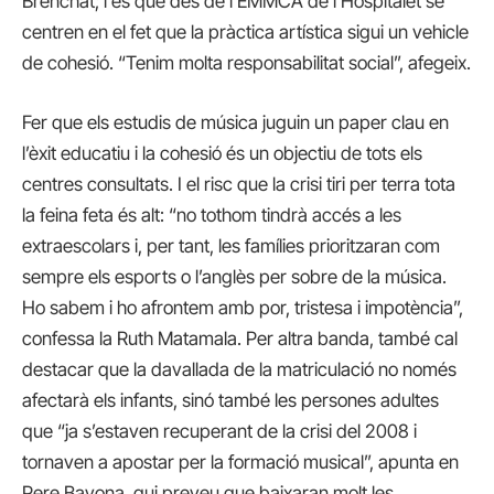
Brenchat; i és que des de l’EMMCA de l’Hospitalet se
centren en el fet que la pràctica artística sigui un vehicle
de cohesió. “Tenim molta responsabilitat social”, afegeix.
Fer que els estudis de música juguin un paper clau en
l’èxit educatiu i la cohesió és un objectiu de tots els
centres consultats. I el risc que la crisi tiri per terra tota
la feina feta és alt: “no tothom tindrà accés a les
extraescolars i, per tant, les famílies prioritzaran com
sempre els esports o l’anglès per sobre de la música.
Ho sabem i ho afrontem amb por, tristesa i impotència”,
confessa la Ruth Matamala. Per altra banda, també cal
destacar que la davallada de la matriculació no només
afectarà els infants, sinó també les persones adultes
que “ja s’estaven recuperant de la crisi del 2008 i
tornaven a apostar per la formació musical”, apunta en
Pere Bayona, qui preveu que baixaran molt les