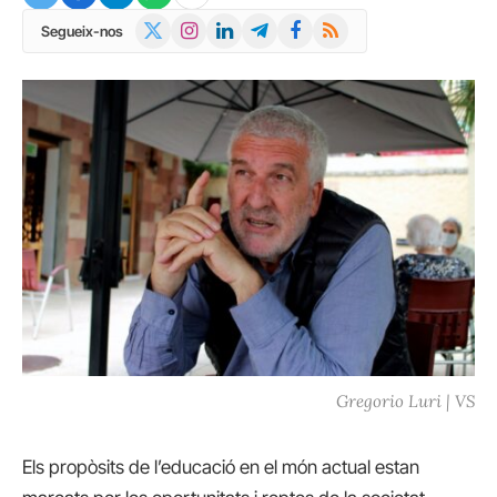
X
Instagram
LinkedIn
Telegram
Facebook
RSS
Segueix-nos
(Twitter)
Gregorio Luri | VS
Els propòsits de l’educació en el món actual estan