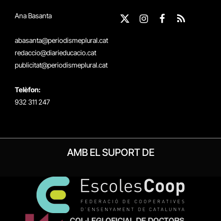
Ana Basanta
X
Instagram
Facebook
RSS
(Twitter)
abasanta@periodismeplural.cat
redaccio@diarieducacio.cat
publicitat@periodismeplural.cat
Telèfon:
932 311 247
AMB EL SUPORT DE