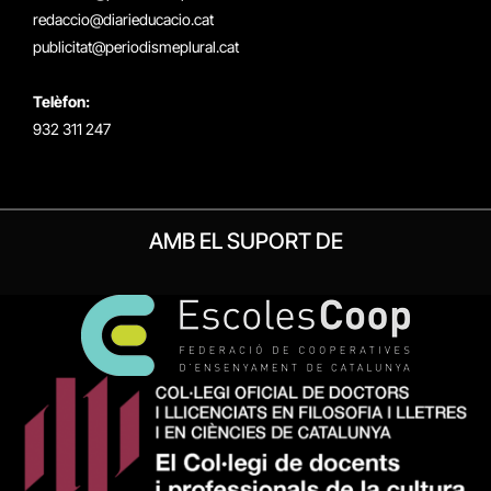
redaccio@diarieducacio.cat
publicitat@periodismeplural.cat
Telèfon:
932 311 247
AMB EL SUPORT DE