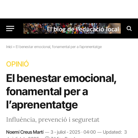
Inici
»
El benestar emocional, fonamental per a l’aprenentatge
OPINIÓ
El benestar emocional,
fonamental per a
l’aprenentatge
Influència, prevenció i seguretat
Noemí Creus Martí
3 - juliol - 2025 · 04:00
Updated:
3