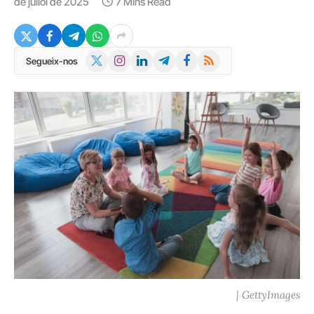
de juliol de 2025
7 Mins Read
X
Instagram
LinkedIn
Telegram
Facebook
RSS
Segueix-nos
(Twitter)
| GettyImages