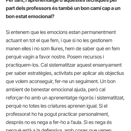
part dels professors és també un bon camí cap a un
bon estat emocional?
Si entenem que les emocions estan permanentment
actuant en tot el que fem, i que si no les gestionem
manen elles i no som lliures, hem de saber què en fem
perquè vagin a favor nostre. Posem recursos i
practiquem-los. Cal sistematitzar aquest ensenyament
per saber estratègies, activitats per aplicar als objectius
que volem aconseguir, fer-ne un seguiment. Un bon
ambient de benestar emocional ajuda, però cal
reforçar-ho amb un aprenentatge rigorós i sistematitzat,
perquè no totes les criatures aprenen igual. Si el
professorat ho ha pogut practicar personalment,
després no es nega a fer-ho a l’aula. Si es nega és
perquè està a la defensiva, amb coses que venen