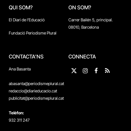
QUI SOM?
ON SOM?
El Diari de l'Educació
Carrer Bailén 5, principal.
08010, Barcelona
Fundació Periodisme Plural
CONTACTA'NS
CONNECTA
Ana Basanta
X
Instagram
Facebook
RSS
(Twitter)
abasanta@periodismeplural.cat
redaccio@diarieducacio.cat
publicitat@periodismeplural.cat
Telèfon:
932 311 247