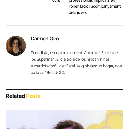
curs
professionals implicats en
l’orientació i acompanyament
dels joves
Carmen Giró
Periodista, escriptora i docent. Autora d'“El club de
los Superman. El día a día de los niños y niñas
superdotados” i de “Familias globales: un hogar, dos
culturas” (Ed. UOC).
Related
Posts