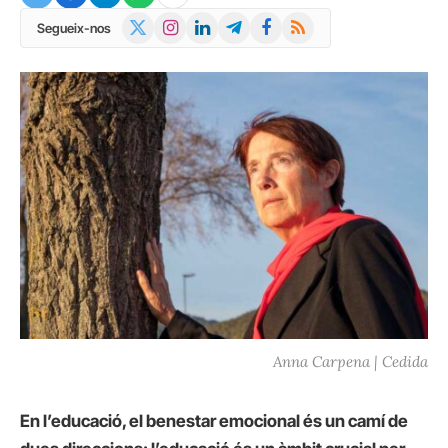
X
Instagram
LinkedIn
Telegram
Facebook
RSS
Segueix-nos
(Twitter)
Anna Carpena | Cedida
En l’educació, el benestar emocional és un camí de