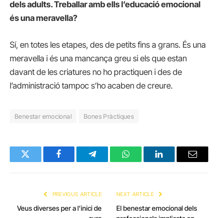
dels adults. Treballar amb ells l’educació emocional
és una meravella?
Sí, en totes les etapes, des de petits fins a grans. És una
meravella i és una mancança greu si els que estan
davant de les criatures no ho practiquen i des de
l’administració tampoc s’ho acaben de creure.
Benestar emocional
Bones Pràctiques
Twitter
Facebook
Telegram
WhatsApp
LinkedIn
Email
PREVIOUS ARTICLE
NEXT ARTICLE
Veus diverses per a l’inici de
El benestar emocional dels