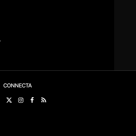
CONNECTA
X
Instagram
Facebook
RSS
(Twitter)