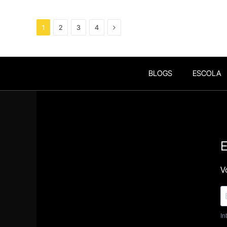
Next
1
2
3
4
BLOGS
ESCOLA