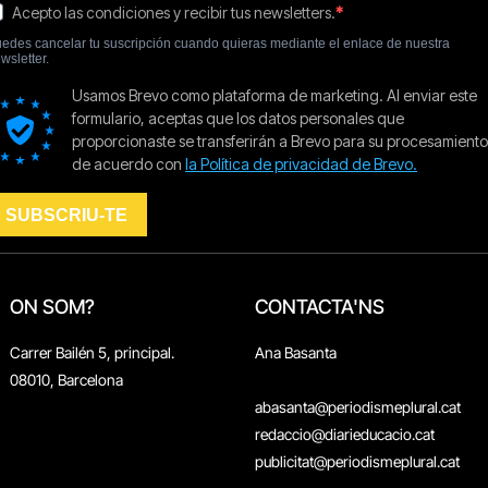
ON SOM?
CONTACTA'NS
Carrer Bailén 5, principal.
Ana Basanta
08010, Barcelona
abasanta@periodismeplural.cat
redaccio@diarieducacio.cat
publicitat@periodismeplural.cat