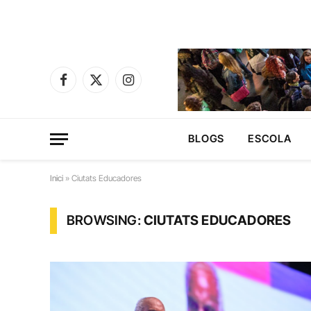
Facebook
X
Instagram
(Twitter)
BLOGS
ESCOLA
Inici
»
Ciutats Educadores
BROWSING:
CIUTATS EDUCADORES