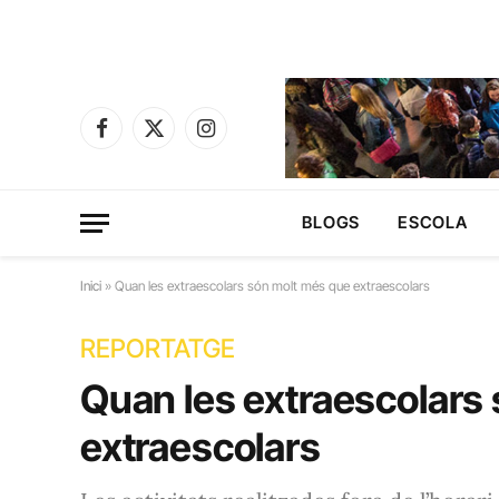
Facebook
X
Instagram
(Twitter)
BLOGS
ESCOLA
Inici
»
Quan les extraescolars són molt més que extraescolars
REPORTATGE
Quan les extraescolars
extraescolars