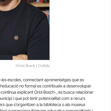
Oriol Bosch | Cedida
 les escoles, connectant aprenentatges que es
e l’educació no formal es contribueix a desenvolupar
continua explicant Oriol Bosch-, es busca relacionar
icipi i que pot tenir potencialitat com a recurs
ers que s’organitzen a la biblioteca o als museus
 Això proporciona itineraris educatius personalitzats i