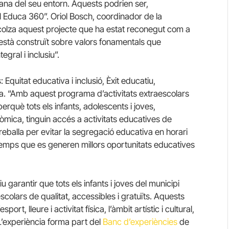
diana del seu entorn. Aquests podrien ser,
l Educa 360”. Oriol Bosch, coordinador de la
colza aquest projecte que ha estat reconegut com a
està construït sobre valors fonamentals que
gral i inclusiu”.
 Equitat educativa i inclusió, Èxit educatiu,
a. “Amb aquest programa d’activitats extraescolars
perquè tots els infants, adolescents i joves,
mica, tinguin accés a activitats educatives de
reballa per evitar la segregació educativa en horari
x temps que es generen millors oportunitats educatives
 garantir que tots els infants i joves del municipi
colars de qualitat, accessibles i gratuïts. Aquests
ort, lleure i activitat física, l’àmbit artístic i cultural,
L’experiència forma part del
Banc d’experiències
de