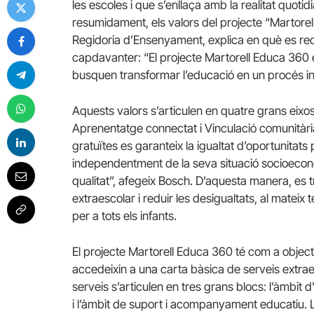
les escoles i que s’enllaça amb la realitat quoti
resumidament, els valors del projecte “Martorel
Regidoria d’Ensenyament, explica en què es re
capdavanter: “El projecte Martorell Educa 360 
busquen transformar l’educació en un procés inte
Aquests valors s’articulen en quatre grans eixos:
Aprenentatge connectat i Vinculació comunitàri
gratuïtes es garanteix la igualtat d’oportunitats 
independentment de la seva situació socioeconò
qualitat”, afegeix Bosch. D’aquesta manera, es t
extraescolar i reduir les desigualtats, al matei
per a tots els infants.
El projecte Martorell Educa 360 té com a objectiu
accedeixin a una carta bàsica de serveis extraes
serveis s’articulen en tres grans blocs: l’àmbit d’esp
i l’àmbit de suport i acompanyament educatiu. 