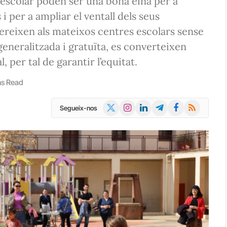
ri escolar poden ser una bona eina per a
 i per a ampliar el ventall dels seus
fereixen als mateixos centres escolars sense
eneralitzada i gratuïta, es converteixen
 per tal de garantir l’equitat.
ns Read
X
Instagram
LinkedIn
Telegram
Facebook
RSS
Segueix-nos
(Twitter)