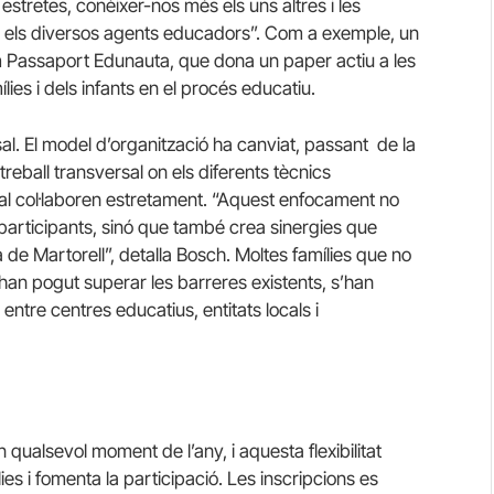
stretes, conèixer-nos més els uns altres i les
re els diversos agents educadors”. Com a exemple, un
m Passaport Edunauta, que dona un paper actiu a les
mílies i dels infants en el procés educatiu.
al. El model d’organització ha canviat, passant de la
reball transversal on els diferents tècnics
ial col·laboren estretament. “Aquest enfocament no
 participants, sinó que també crea sinergies que
 de Martorell”, detalla Bosch. Moltes famílies que no
rs han pogut superar les barreres existents, s’han
 entre centres educatius, entitats locals i
n qualsevol moment de l’any, i aquesta flexibilitat
es i fomenta la participació. Les inscripcions es