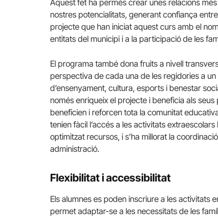
Aquest fet ha permès crear unes relacions més e
nostres potencialitats, generant confiança ent
projecte que han iniciat aquest curs amb el no
entitats del municipi i a la participació de les fa
El programa també dona fruits a nivell transvers
perspectiva de cada una de les regidories a un t
d’ensenyament, cultura, esports i benestar soc
només enriqueix el projecte i beneficia als seus
beneficien i reforcen tota la comunitat educativa
tenien fàcil l’accés a les activitats extraescola
optimitzat recursos, i s’ha millorat la coordinació
administració.
Flexibilitat i accessibilitat
Els alumnes es poden inscriure a les activitats e
permet adaptar-se a les necessitats de les famíli