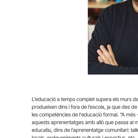
L’educació a temps complet supera els murs de
produeixen dins i fora de l’escola, ja que des d
les competències de l‘educació formal. “A més -
aquests aprenentatges amb allò que passa al mun
educatiu, dins de l’aprenentatge comunitari: tall
locals, esdeveniments culturals i esportius, etc.