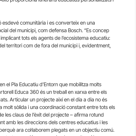
ió esdevé comunitària i es converteix en una
cial del municipi, com defensa Bosch. “Es concep
implicant tots els agents de l’ecosistema educatiu:
del territori com de fora del municipi i, evidentment,
 el Pla Educatiu d’Entorn que mobilitza molts
torell Educa 360 és un treball en xarxa entre els
ts. Articular un projecte així en el dia a dia no és
a molt sòlida i una coordinació constant entre tots els
e les claus de l’èxit del projecte – afirma rotund
junt amb les direccions dels centres educatius i les
 perquè ara col·laborem plegats en un objectiu comú.