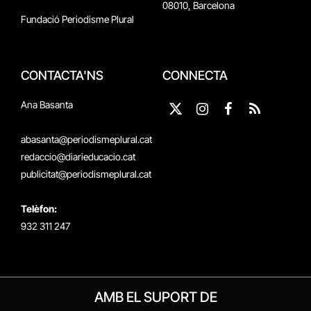
08010, Barcelona
Fundació Periodisme Plural
CONTACTA'NS
CONNECTA
Ana Basanta
X
Instagram
Facebook
RSS
(Twitter)
abasanta@periodismeplural.cat
redaccio@diarieducacio.cat
publicitat@periodismeplural.cat
Telèfon:
932 311 247
AMB EL SUPORT DE