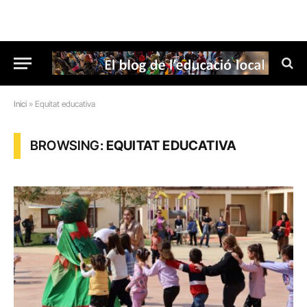
Inici
»
Equitat educativa
BROWSING:
EQUITAT EDUCATIVA