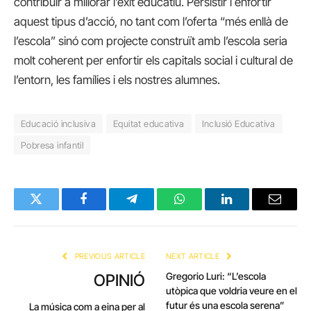
contribuir a millorar l’èxit educatiu. Persistir i enfortir
aquest tipus d’acció, no tant com l’oferta “més enllà de
l’escola” sinó com projecte construït amb l’escola seria
molt coherent per enfortir els capitals social i cultural de
l’entorn, les famílies i els nostres alumnes.
Educació inclusiva
Equitat educativa
Inclusió Educativa
Pobresa infantil
Twitter
Facebook
Telegram
WhatsApp
LinkedIn
Email
PREVIOUS ARTICLE
NEXT ARTICLE
Gregorio Luri: “L’escola
OPINIÓ
utòpica que voldria veure en el
futur és una escola serena”
La música com a eina per al