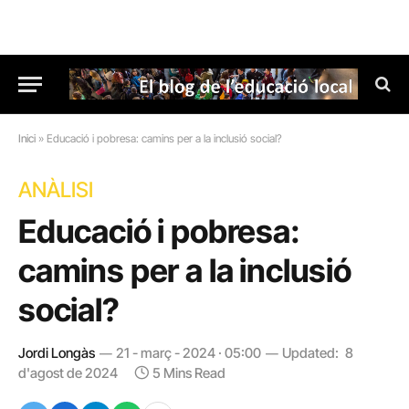
Inici
»
Educació i pobresa: camins per a la inclusió social?
ANÀLISI
Educació i pobresa:
camins per a la inclusió
social?
Jordi Longàs
21 - març - 2024 · 05:00
Updated:
8
d'agost de 2024
5 Mins Read