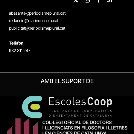
X
Instagram
Facebook
RSS
(Twitter)
abasanta@periodismeplural.cat
redaccio@diarieducacio.cat
publicitat@periodismeplural.cat
Telèfon:
932 311 247
AMB EL SUPORT DE