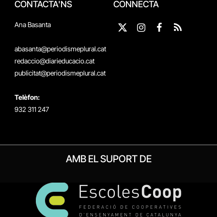
CONTACTA'NS
CONNECTA
Ana Basanta
X
Instagram
Facebook
RSS
(Twitter)
abasanta@periodismeplural.cat
redaccio@diarieducacio.cat
publicitat@periodismeplural.cat
Telèfon:
932 311 247
AMB EL SUPORT DE