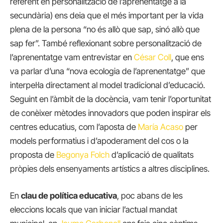
referent en personalització de l’aprenentatge a la
secundària) ens deia que el més important per la vida
plena de la persona “no és allò que sap, sinó allò que
sap fer”. També reflexionant sobre personalització de
l’aprenentatge vam entrevistar en
César Coll
, que ens
va parlar d’una “nova ecologia de l’aprenentatge” que
interpel·la directament al model tradicional d’educació.
Seguint en l’àmbit de la docència, vam tenir l’oportunitat
de conèixer mètodes innovadors que poden inspirar els
centres educatius, com l’aposta de
María Acaso
per
models performatius i d’apoderament del cos o la
proposta de
Begonya Folch
d’aplicació de qualitats
pròpies dels ensenyaments artístics a altres disciplines.
En
clau de política educativa
, poc abans de les
eleccions locals que van iniciar l’actual mandat