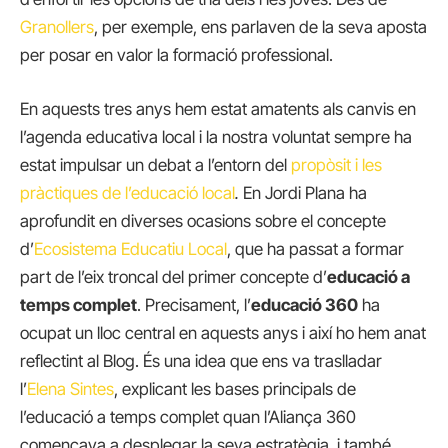
Granollers
, per exemple, ens parlaven de la seva aposta
per posar en valor la formació professional.
En aquests tres anys hem estat amatents als canvis en
l’agenda educativa local i la nostra voluntat sempre ha
estat impulsar un debat a l’entorn del
propòsit i les
pràctiques de l’educació local
.
En Jordi Plana ha
aprofundit en diverses ocasions sobre el concepte
d’
Ecosistema Educatiu Local
, que ha passat a formar
part de l’eix troncal del primer concepte d’
educació a
temps complet
. Precisament, l’
educació 360
ha
ocupat un lloc central en aquests anys i així ho hem anat
reflectint al Blog. És una idea que ens va traslladar
l’
Elena Sintes
, explicant les bases principals de
l’educació a temps complet quan l’Aliança 360
començava a desplegar la seva estratègia, i també