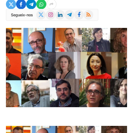
X
Instagram
LinkedIn
Telegram
Facebook
RSS
Segueix-nos
(Twitter)