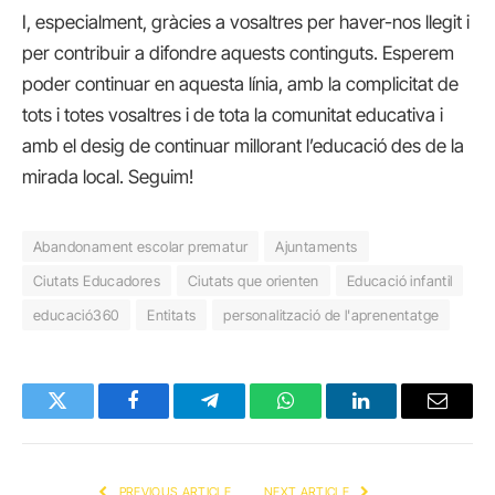
I, especialment, gràcies a vosaltres per haver-nos llegit i
per contribuir a difondre aquests continguts. Esperem
poder continuar en aquesta línia, amb la complicitat de
tots i totes vosaltres i de tota la comunitat educativa i
amb el desig de continuar millorant l’educació des de la
mirada local. Seguim!
Abandonament escolar prematur
Ajuntaments
Ciutats Educadores
Ciutats que orienten
Educació infantil
educació360
Entitats
personalització de l'aprenentatge
Twitter
Facebook
Telegram
WhatsApp
LinkedIn
Email
PREVIOUS ARTICLE
NEXT ARTICLE