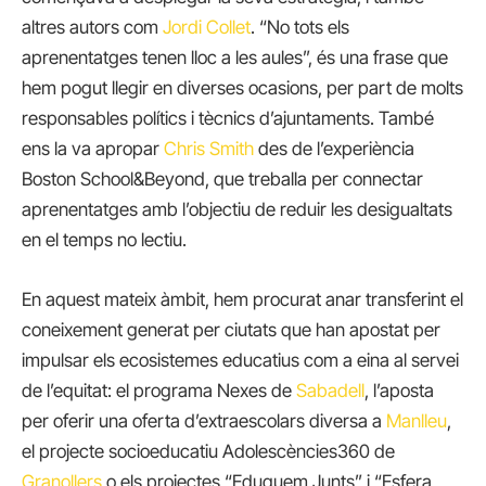
altres autors com
Jordi Collet
. “No tots els
aprenentatges tenen lloc a les aules”, és una frase que
hem pogut llegir en diverses ocasions, per part de molts
responsables polítics i tècnics d’ajuntaments. També
ens la va apropar
Chris Smith
des de l’experiència
Boston School&Beyond, que treballa per connectar
aprenentatges amb l’objectiu de reduir les desigualtats
en el temps no lectiu.
En aquest mateix àmbit, hem procurat anar transferint el
coneixement generat per ciutats que han apostat per
impulsar els ecosistemes educatius com a eina al servei
de l’equitat: el programa Nexes de
Sabadell
, l’aposta
per oferir una oferta d’extraescolars diversa a
Manlleu
,
el projecte socioeducatiu Adolescències360 de
Granollers
o els projectes “Eduquem Junts” i “Esfera