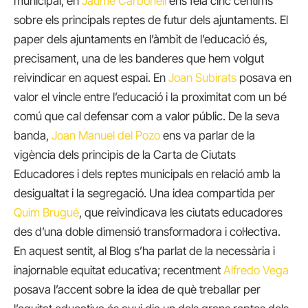
municipal, en
Jaume Carbonell
ens feia cinc cèntims
sobre els principals reptes de futur dels ajuntaments. El
paper dels ajuntaments en l’àmbit de l’educació és,
precisament, una de les banderes que hem volgut
reivindicar en aquest espai. En
Joan Subirats
posava en
valor el vincle entre l’educació i la proximitat com un bé
comú que cal defensar com a valor públic. De la seva
banda,
Joan Manuel del Pozo
ens va parlar de la
vigència dels principis de la Carta de Ciutats
Educadores i dels reptes municipals en relació amb la
desigualtat i la segregació. Una idea compartida per
Quim Brugué
, que reivindicava les ciutats educadores
des d’una doble dimensió transformadora i col·lectiva.
En aquest sentit, al Blog s’ha parlat de la necessària i
inajornable equitat educativa; recentment
Alfredo Vega
posava l’accent sobre la idea de què treballar per