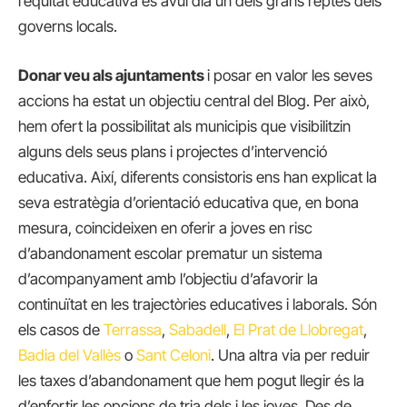
l’equitat educativa és avui dia un dels grans reptes dels
governs locals.
Donar veu als ajuntaments
i posar en valor les seves
accions ha estat un objectiu central del Blog. Per això,
hem ofert la possibilitat als municipis que visibilitzin
alguns dels seus plans i projectes d’intervenció
educativa. Així, diferents consistoris ens han explicat la
seva estratègia d’orientació educativa que, en bona
mesura, coincideixen en oferir a joves en risc
d’abandonament escolar prematur un sistema
d’acompanyament amb l’objectiu d’afavorir la
continuïtat en les trajectòries educatives i laborals. Són
els casos de
Terrassa
,
Sabadell
,
El Prat de Llobregat
,
Badia del Vallès
o
Sant Celoni
. Una altra via per reduir
les taxes d’abandonament que hem pogut llegir és la
d’enfortir les opcions de tria dels i les joves. Des de