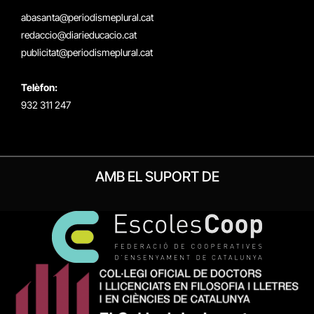
(Twitter)
abasanta@periodismeplural.cat
redaccio@diarieducacio.cat
publicitat@periodismeplural.cat
Telèfon:
932 311 247
AMB EL SUPORT DE