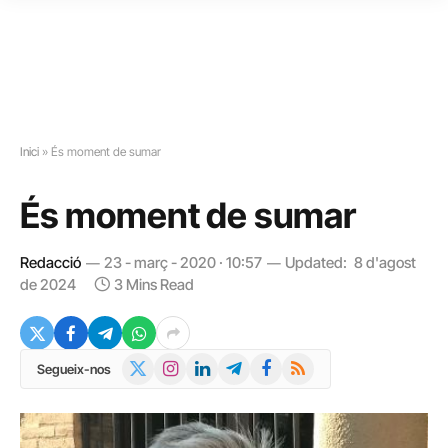
Inici
»
És moment de sumar
És moment de sumar
Redacció
23 - març - 2020 · 10:57
Updated:
8 d'agost
de 2024
3 Mins Read
X
Instagram
LinkedIn
Telegram
Facebook
RSS
Segueix-nos
(Twitter)