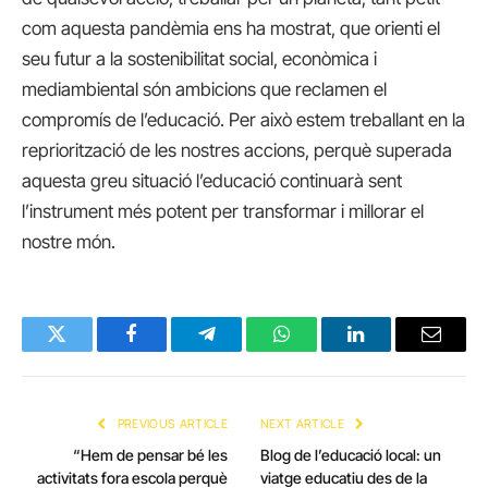
com aquesta pandèmia ens ha mostrat, que orienti el
seu futur a la sostenibilitat social, econòmica i
mediambiental són ambicions que reclamen el
compromís de l’educació. Per això estem treballant en la
repriorització de les nostres accions, perquè superada
aquesta greu situació l’educació continuarà sent
l’instrument més potent per transformar i millorar el
nostre món.
Twitter
Facebook
Telegram
WhatsApp
LinkedIn
Email
PREVIOUS ARTICLE
NEXT ARTICLE
“Hem de pensar bé les
Blog de l’educació local: un
activitats fora escola perquè
viatge educatiu des de la