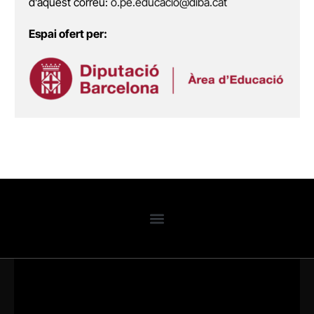
d’aquest correu:
o.pe.educacio@diba.cat
Espai ofert per: