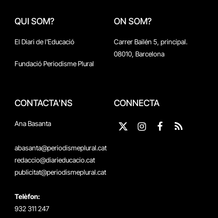
QUI SOM?
ON SOM?
El Diari de l'Educació
Carrer Bailén 5, principal.
08010, Barcelona
Fundació Periodisme Plural
CONTACTA'NS
CONNECTA
Ana Basanta
X
Instagram
Facebook
RSS
(Twitter)
abasanta@periodismeplural.cat
redaccio@diarieducacio.cat
publicitat@periodismeplural.cat
Telèfon:
932 311 247