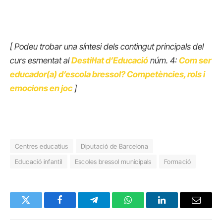
[ Podeu trobar una síntesi dels contingut principals del
curs esmentat al
Destil·lat d’Educació
núm. 4:
Com ser
educador(a) d’escola bressol? Competències, rols i
emocions en joc
]
Centres educatius
Diputació de Barcelona
Educació infantil
Escoles bressol municipals
Formació
Twitter
Facebook
Telegram
WhatsApp
LinkedIn
Email