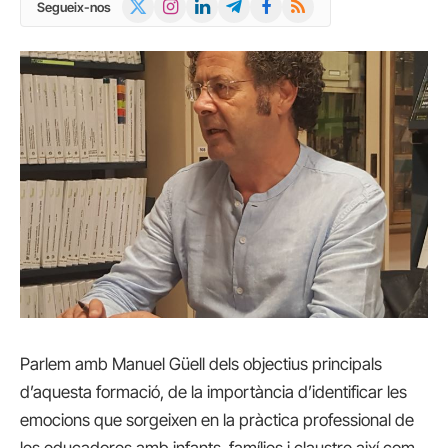
X
Instagram
LinkedIn
Telegram
Facebook
RSS
Segueix-nos
(Twitter)
Parlem amb Manuel Güell dels objectius principals
d’aquesta formació, de la importància d’identificar les
emocions que sorgeixen en la pràctica professional de
les educadores amb infants, famílies i claustre així com