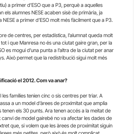
iu) a primer d’ESO que a P3, perquè a aquelles
n els alumnes NESE acaben sisè de primària, ja
aça NESE a primer d’ESO molt més fàcilment que a P3.
bre de centres, per estadística, l’alumnat queda molt
tot i que Manresa no és una ciutat gaire gran, per la
O es mogui d’una punta a l’altra de la ciutat per anar
. Això permet que la redistribució sigui molt més
ficació el 2012. Com va anar?
s famílies tenien cinc o sis centres per triar. A
s passa a un model d’àrees de proximitat que amplia
s tenen els 30 punts. Ara tenen accés a la meitat de
est canvi de model gairebé no va afectar les dades de
ret que, si volem que les àrees de proximitat siguin
àrees més petites, però això és molt complicat.