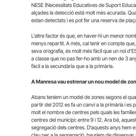
NESE (Necessitats Educatives de Suport Educat
alçades la detecció està molt més acurada. Qua
estan detectats i es pot fer una reserva de pl
L’altre factor és que, en haver-hi un menor nom
menys repartit. A més, cal tenir en compte que, 
seva orografia, és molt més fàcil que un noi d’ES
a classe que no pas fer-ho amb un nen de 3 anys
fàcil a la secundària que a la primària.
A Manresa vau estrenar un nou model de zoni
Abans teníem un model de zones segons el qual le
partir del 2012 es fa un canvi a la primària i e
molt el nombre de centres pels quals les famílie
centres del municipi: entre 9 i 12. Ara bé, aqu
segregació dels centres. D’aquests anys hem ext
clau per a la segregació, hauríem de dissenyar 