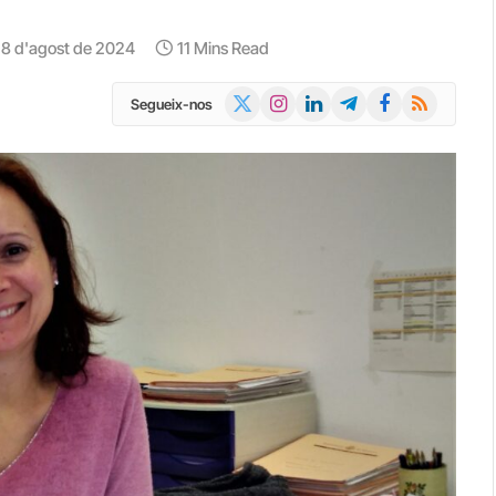
8 d'agost de 2024
11 Mins Read
X
Instagram
LinkedIn
Telegram
Facebook
RSS
Segueix-nos
(Twitter)