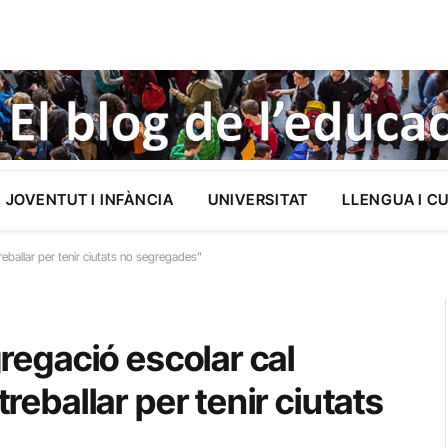
JOVENTUT I INFÀNCIA
UNIVERSITAT
LLENGUA I C
treballar per tenir ciutats no segregades”
gregació escolar cal
treballar per tenir ciutats