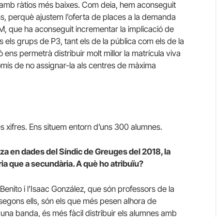
rò amb ràtios més baixes. Com deia, hem aconseguit
ns, perquè ajustem l’oferta de places a la demanda
M, que ha aconseguit incrementar la implicació de
 els grups de P3, tant els de la pública com els de la
ns permetrà distribuir molt millor la matrícula viva
omís de no assignar-la als centres de màxima
es xifres. Ens situem entorn d’uns 300 alumnes.
a en dades del Síndic de Greuges del 2018, la
ia que a secundària. A què ho atribuïu?
Benito i l’Isaac González, que són professors de la
segons ells, són els que més pesen alhora de
una banda, és més fàcil distribuir els alumnes amb