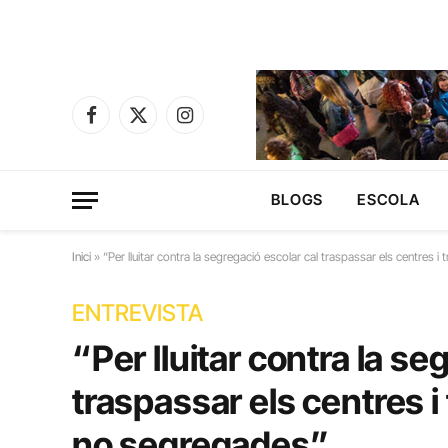
Facebook
X
Instagram
(Twitter)
BLOGS
ESCOLA
Inici
»
“Per lluitar contra la segregació escolar cal traspassar els centres i 
ENTREVISTA
“Per lluitar contra la se
traspassar els centres i 
no segregades”