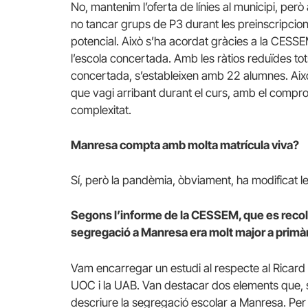
No, mantenim l’oferta de línies al municipi, pe
no tancar grups de P3 durant les preinscripcio
potencial. Això s’ha acordat gràcies a la CESSE
l’escola concertada. Amb les ràtios reduïdes tots
concertada, s’estableixen amb 22 alumnes. Això e
que vagi arribant durant el curs, amb el compr
complexitat.
Manresa compta amb molta matrícula viva?
Sí, però la pandèmia, òbviament, ha modificat l
Segons l’informe de la CESSEM, que es recolz
segregació a Manresa era molt major a primàr
Vam encarregar un estudi al respecte al Ricard 
UOC i la UAB. Van destacar dos elements que, 
descriure la segregació escolar a Manresa. Per 