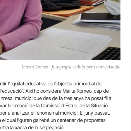
Marta Romeo | fotografia cedida per l'entrevistada
ntir l’equitat educativa és l’objectiu primordial de
l’educació”. Així ho considera Marta Romeo, cap de
esa, municipi que des de fa tres anys ha posat fil a
var la creació de la Comissió d’Estudi de la Situació
 per a analitzar el fenomen al municipi. El juny passat,
 el qual figuren gairebé un centenar de propostes
ntra la xacra de la segregació.