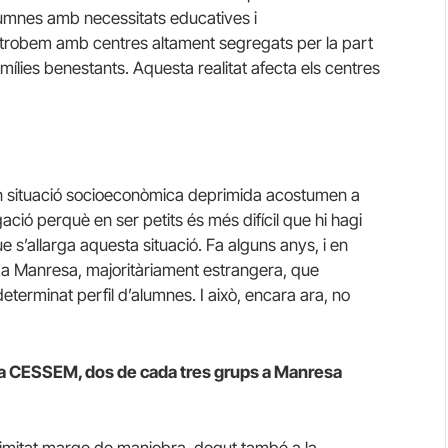
alumnes amb necessitats educatives i
trobem amb centres altament segregats per la part
ílies benestants. Aquesta realitat afecta els centres
n situació socioeconòmica deprimida acostumen a
gació perquè en ser petits és més difícil que hi hagi
ue s’allarga aquesta situació. Fa alguns anys, i en
 a Manresa, majoritàriament estrangera, que
erminat perfil d’alumnes. I això, encara ara, no
 la CESSEM, dos de cada tres grups a Manresa
 limitat marge de maniobra, degut també a la