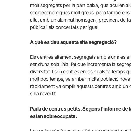
molt segregats per la part baixa, que acullen 
socioeconòmiques molt greus, però també ens 
alta, amb un alumnat homogeni, provinent de fam
públics i els concertats per igual.
A què es deu aquesta alta segregació?
Els centres altament segregats amb alumnes e
ser d’una sola línia, fet que incrementa la segre
diversitat. I són centres en els quals fa temps q
molt poc temps, va arribar molta població nova
ràpidament va omplir aquests centres amb un det
s’ha revertit.
Parla de centres petits. Segons l’informe de
estan sobreocupats.
Les ràtios són força altes, fet que comporta un