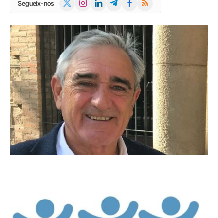
X
Instagram
LinkedIn
Telegram
Facebook
RSS
Segueix-nos
(Twitter)