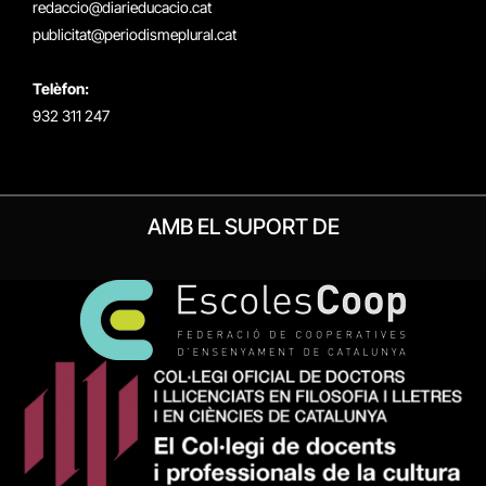
redaccio@diarieducacio.cat
publicitat@periodismeplural.cat
Telèfon:
932 311 247
AMB EL SUPORT DE