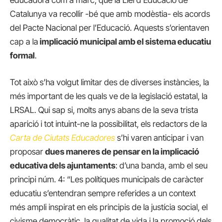
Catalunya va recollir -bé que amb modèstia- els acords
del Pacte Nacional per l’Educació. Aquests s’orientaven
cap a la
implicació municipal amb el sistema educatiu
formal
.
Tot això s’ha volgut limitar des de diverses instàncies, la
més important de les quals ve de la legislació estatal, la
LRSAL. Qui sap si, molts anys abans de la seva trista
aparició i tot intuint-ne la possibilitat, els redactors de la
Carta de Ciutats Educadores
s’hi varen anticipar i van
proposar
dues maneres de pensar en la implicació
educativa dels ajuntaments
: d’una banda, amb el seu
principi núm. 4: “Les polítiques municipals de caràcter
educatiu s’entendran sempre referides a un context
més ampli inspirat en els principis de la justícia social, el
civisme democràtic, la qualitat de vida i la promoció dels