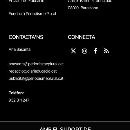
El Diari de l'Educació
Carrer Bailén 5, principal.
08010, Barcelona
Fundació Periodisme Plural
CONTACTA'NS
CONNECTA
Ana Basanta
X
Instagram
Facebook
RSS
(Twitter)
abasanta@periodismeplural.cat
redaccio@diarieducacio.cat
publicitat@periodismeplural.cat
Telèfon:
932 311 247
AMB EL SUPORT DE