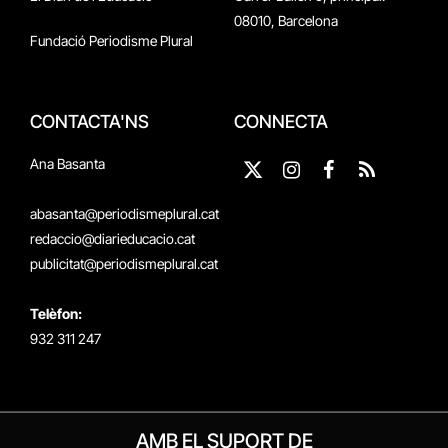
08010, Barcelona
Fundació Periodisme Plural
CONTACTA'NS
CONNECTA
Ana Basanta
X
Instagram
Facebook
RSS
(Twitter)
abasanta@periodismeplural.cat
redaccio@diarieducacio.cat
publicitat@periodismeplural.cat
Telèfon:
932 311 247
AMB EL SUPORT DE