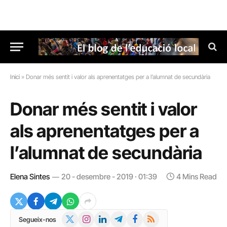
Inici
»
Donar més sentit i valor als aprenentatges per a l’alumnat de secundària
Donar més sentit i valor
als aprenentatges per a
l’alumnat de secundària
Elena Sintes
20 - desembre - 2019 · 01:39
4 Mins Read
X
Instagram
LinkedIn
Telegram
Facebook
RSS
Segueix-nos
(Twitter)