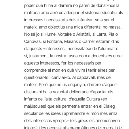
poder que hi ha al darrere no paren de donar-nos la
matraca amb això «d’adequar el sistema educatiu als
interessos i necessitats dels infants». Ve a ser el
mateix, amb objectius una mica diferents, no massa.
No sé jo si Hume, Voltaire o Aristòtil, si Larra, Pla o
Cànovas, si Fontana, Maians o Carner estaran dins
d’aquests «interessos i necessitats» de l’alumnat o
si, justament, la nostra tasca com a docents és crear
aquests interessos, fer-los necessaris per
comprendre el món en què vivim i tenir eines per
qüestionar-lo i canviar-lo. Al capdavall, més del
mateix. Però que no us enganyin: darrere d’aquest
discurs hi ha la voluntat deliberada d’apartar els
infants de l’alta cultura, d’aquella Cultura (en
majúscules) que els permetria entrar en el Diàleg
secular de les idees i aprehendre el món més enllà
dels interessos «propis» (els grecs els anomenaven
idiotes) i les necessitats pragmàtiques del mercat de