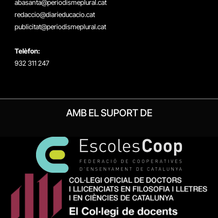
abasanta@periodismeplural.cat
redaccio@diarieducacio.cat
publicitat@periodismeplural.cat
Telèfon:
932 311 247
AMB EL SUPORT DE