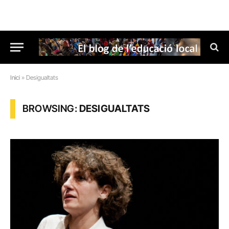
Inici
»
Desigualtats
BROWSING:
DESIGUALTATS