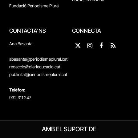
Fundació Periodisme Plural
CONTACTA'NS
CONNECTA
Ana Basanta
X
Instagram
Facebook
RSS
(Twitter)
abasanta@periodismeplural.cat
redaccio@diarieducacio.cat
publicitat@periodismeplural.cat
Telèfon:
932 311 247
AMB EL SUPORT DE