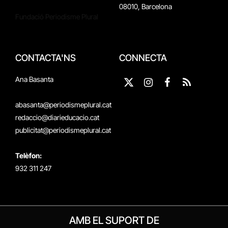
08010, Barcelona
Fundació Periodisme Plural
CONTACTA'NS
CONNECTA
Ana Basanta
X
Instagram
Facebook
RSS
(Twitter)
abasanta@periodismeplural.cat
redaccio@diarieducacio.cat
publicitat@periodismeplural.cat
Telèfon:
932 311 247
AMB EL SUPORT DE