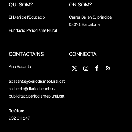
QUI SOM?
ON SOM?
El Diari de l'Educació
Carrer Bailén 5, principal.
08010, Barcelona
Fundació Periodisme Plural
CONTACTA'NS
CONNECTA
Ana Basanta
X
Instagram
Facebook
RSS
(Twitter)
abasanta@periodismeplural.cat
redaccio@diarieducacio.cat
publicitat@periodismeplural.cat
Telèfon:
932 311 247