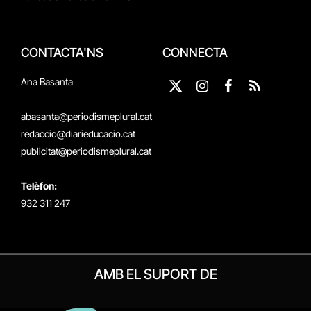
CONTACTA'NS
CONNECTA
Ana Basanta
X
Instagram
Facebook
RSS
(Twitter)
abasanta@periodismeplural.cat
redaccio@diarieducacio.cat
publicitat@periodismeplural.cat
Telèfon:
932 311 247
AMB EL SUPORT DE