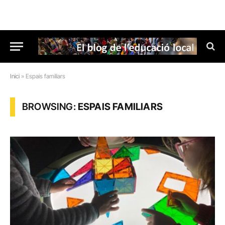
Inici
»
Espais familiars
BROWSING:
ESPAIS FAMILIARS