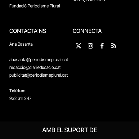
Fundació Periodisme Plural
CONTACTA'NS
CONNECTA
Ana Basanta
X
Instagram
Facebook
RSS
(Twitter)
abasanta@periodismeplural.cat
redaccio@diarieducacio.cat
publicitat@periodismeplural.cat
Telèfon:
932 311 247
AMB EL SUPORT DE