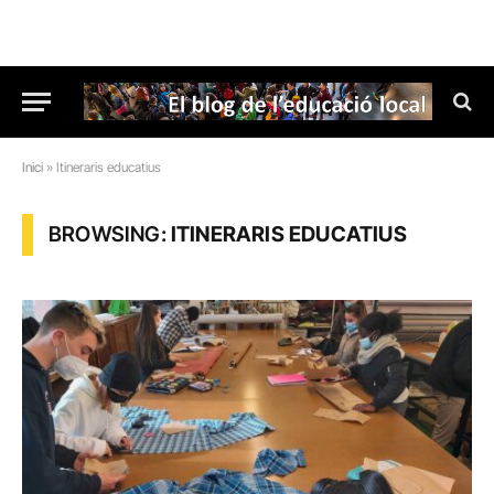
Inici
»
Itineraris educatius
BROWSING:
ITINERARIS EDUCATIUS