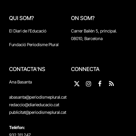
QUI SOM?
ON SOM?
El Diari de l'Educació
Carrer Bailén 5, principal.
08010, Barcelona
Fundació Periodisme Plural
CONTACTA'NS
CONNECTA
Ana Basanta
X
Instagram
Facebook
RSS
(Twitter)
abasanta@periodismeplural.cat
redaccio@diarieducacio.cat
publicitat@periodismeplural.cat
Telèfon:
932 311 247