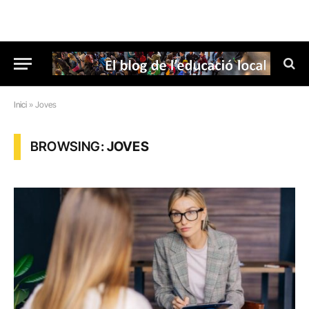
Inici
»
Joves
BROWSING:
JOVES