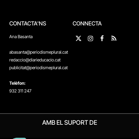
CONTACTA'NS
CONNECTA
Ana Basanta
X
Instagram
Facebook
RSS
(Twitter)
abasanta@periodismeplural.cat
redaccio@diarieducacio.cat
publicitat@periodismeplural.cat
Telèfon:
932 311 247
AMB EL SUPORT DE