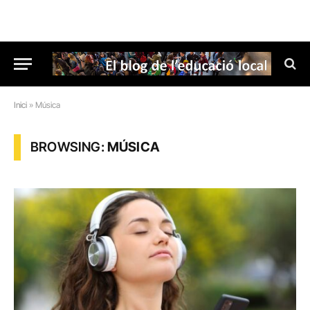
Inici
»
Música
BROWSING:
MÚSICA