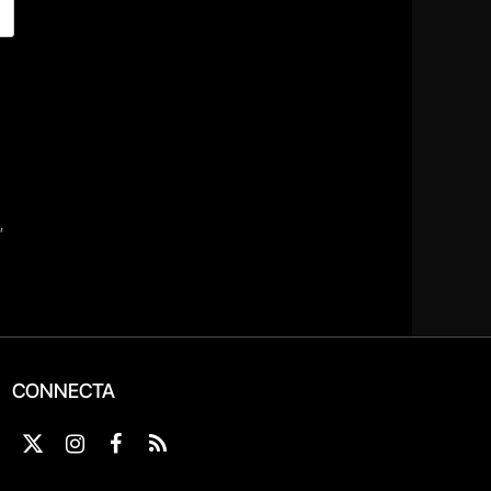
CONNECTA
X
Instagram
Facebook
RSS
(Twitter)