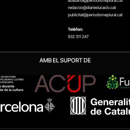
abasanta@periodismeplural.cat
redaccio@diarieducacio.cat
publicitat@periodismeplural.cat
Telèfon:
932 311 247
AMB EL SUPORT DE