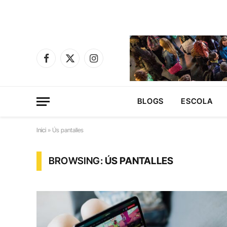
Facebook
X
Instagram
(Twitter)
BLOGS
ESCOLA
Inici
»
Ús pantalles
BROWSING:
ÚS PANTALLES