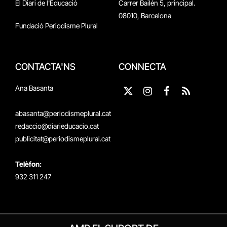
El Diari de l'Educació
Carrer Bailén 5, principal.
08010, Barcelona
Fundació Periodisme Plural
CONTACTA'NS
CONNECTA
Ana Basanta
X
Instagram
Facebook
RSS
(Twitter)
abasanta@periodismeplural.cat
redaccio@diarieducacio.cat
publicitat@periodismeplural.cat
Telèfon:
932 311 247