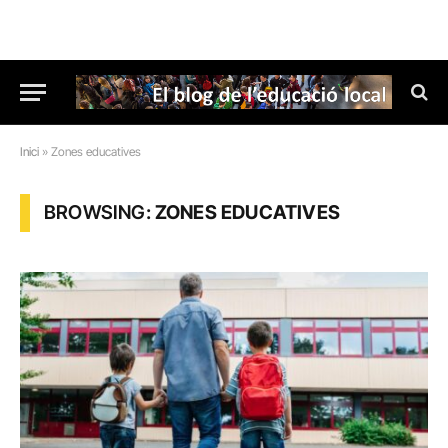
Inici
»
Zones educatives
BROWSING:
ZONES EDUCATIVES