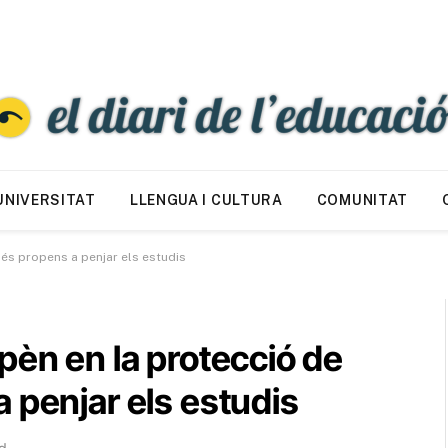
UNIVERSITAT
LLENGUA I CULTURA
COMUNITAT
més propens a penjar els estudis
pèn en la protecció de
 penjar els estudis