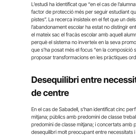
L’estudi ha identificat que “en el cas de l’alum
factor de protecció més per seguir estudiant que
pistes”. La recerca insisteix en el fet que un de
l’abandonament escolar ha estat no distingir entr
el mateix sac el fracàs escolar amb aquell alum
perquè el sistema no inverteix en la seva promoci
que s’ha posat més el focus “en la composició 
proposar transformacions en les pràctiques ordi
Desequilibri entre necessi
de centre
En el cas de Sabadell, s’han identificat cinc pe
mitjana; públics amb predomini de classe trebal
predomini de classe mitjana; i concertats amb p
desequilibri molt preocupant entre necessitats i 