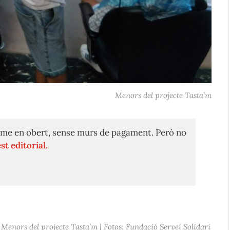
Menors del projecte Tasta’m
me en obert, sense murs de pagament. Però no
st editorial.
Menors del projecte Tasta’m | Fotos: Fundació Servei Solidari