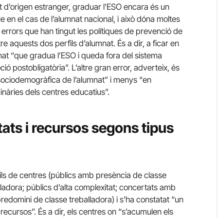
nat d’origen estranger, graduar l’ESO encara és un
 en el cas de l’alumnat nacional, i això dóna moltes
ls errors que han tingut les polítiques de prevenció de
e aquests dos perfils d’alumnat. És a dir, a ficar en
nat “que gradua l’ESO i queda fora del sistema
ó postobligatòria”. L’altre gran error, adverteix, és
sociodemogràfica de l’alumnat” i menys “en
nàries dels centres educatius”.
tats i recursos segons tipus
rfils de centres (públics amb presència de classe
ladora; públics d’alta complexitat; concertats amb
redomini de classe treballadora) i s’ha constatat “un
recursos”. És a dir, els centres on “s’acumulen els