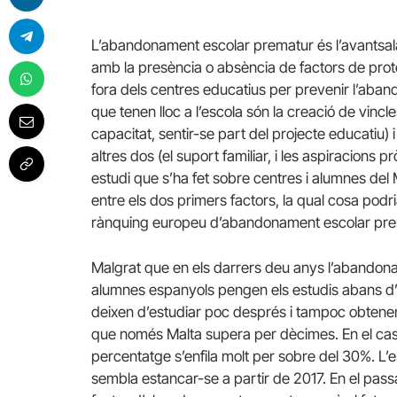
L’abandonament escolar prematur és l’avantsala d
amb la presència o absència de factors de prote
fora dels centres educatius per prevenir l’aba
que tenen lloc a l’escola són la creació de vincl
capacitat, sentir-se part del projecte educatiu)
altres dos (el suport familiar, i les aspiracions 
estudi que s’ha fet sobre centres i alumnes del 
entre els dos primers factors, la qual cosa podr
rànquing europeu d’abandonament escolar prem
Malgrat que en els darrers deu anys l’abandona
alumnes espanyols pengen els estudis abans d’h
deixen d’estudiar poc després i tampoc obtenen
que només Malta supera per dècimes. En el cas
percentatge s’enfila molt per sobre del 30%. L’
sembla estancar-se a partir de 2017. En el passa