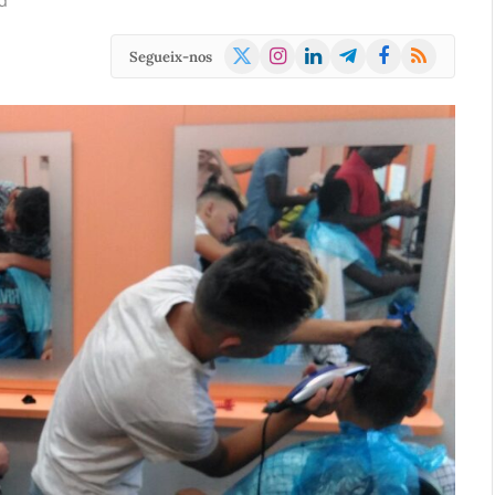
d
X
Instagram
LinkedIn
Telegram
Facebook
RSS
Segueix-nos
(Twitter)