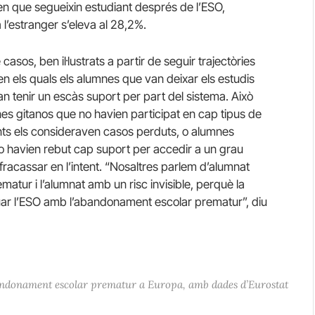
n que segueixin estudiant després de l’ESO,
l’estranger s’eleva al 28,2%.
casos, ben il·lustrats a partir de seguir trajectòries
 en els quals els alumnes que van deixar els estudis
 tenir un escàs suport per part del sistema. Això
s gitanos que no havien participat en cap tipus de
ts els consideraven casos perduts, o alumnes
o havien rebut cap suport per accedir a un grau
 fracassar en l’intent. “Nosaltres parlem d’alumnat
atur i l’alumnat amb un risc invisible, perquè la
uar l’ESO amb l’abandonament escolar prematur”, diu
ndonament escolar prematur a Europa, amb dades d’Eurostat