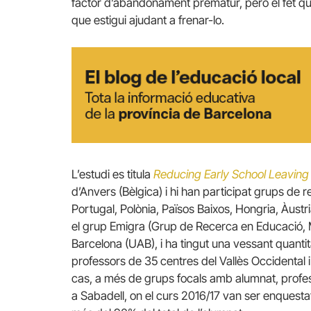
factor d’abandonament prematur, però el fet qu
que estigui ajudant a frenar-lo.
L’estudi es titula
Reducing Early School Leaving
d’Anvers (Bèlgica) i hi han participat grups de r
Portugal, Polònia, Països Baixos, Hongria, Àustri
el grup Emigra (Grup de Recerca en Educació, M
Barcelona (UAB), i ha tingut una vessant quanti
professors de 35 centres del Vallès Occidental i 
cas, a més de grups focals amb alumnat, profess
a Sabadell, on el curs 2016/17 van ser enquest