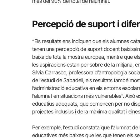
més del 90% del total de l’alumnat.
Percepció de suport i dife
“Els resultats ens indiquen que els alumnes cat
tenen una percepció de suport docent baixíssim
baixa de tota la mostra europea, mentre que els 
les aspiracions estan per sobre de la mitjana, 
Sílvia Carrasco, professora d’antropologia soci
de l’estudi de Sabadell, els resultats també mo
l’administració educativa en els entorns escolars
l’alumnat en situacions més vulnerables”. Això 
educatius adequats, que comencen per no dispo
projectes inclusius i de la màxima qualitat i ei
Per exemple, l’estudi constata que l’alumnat de 
educatives més baixes que les que tenen els se