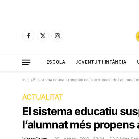
Facebook
X
Instagram
(Twitter)
ESCOLA
JOVENTUT I INFÀNCIA
Inici
»
El sistema educatiu suspèn en la protecció de l’alumnat 
ACTUALITAT
El sistema educatiu sus
l’alumnat més propens a