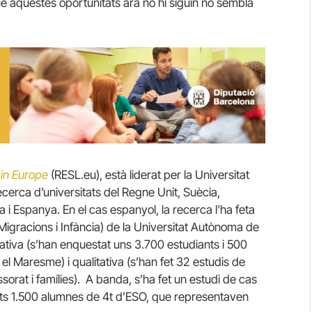
e aquestes oportunitats ara no hi siguin no sembla
 in Europe
(RESL.eu), està liderat per la Universitat
ecerca d’universitats del Regne Unit, Suècia,
a i Espanya. En el cas espanyol, la recerca l’ha feta
igracions i Infància) de la Universitat Autònoma de
tativa (s’han enquestat uns 3.700 estudiants i 500
el Maresme) i qualitativa (s’han fet 32 estudis de
orat i famílies). A banda, s’ha fet un estudi de cas
ats 1.500 alumnes de 4t d’ESO, que representaven