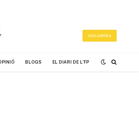
COL·LABORA
OPINIÓ
BLOGS
EL DIARI DE L’FP