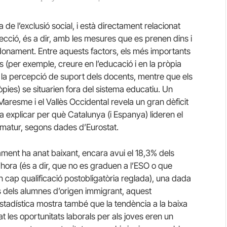
e l’exclusió social, i està directament relacionat
cció, és a dir, amb les mesures que es prenen dins i
ndonament. Entre aquests factors, els més importants
es (per exemple, creure en l’educació i en la pròpia
 i la percepció de suport dels docents, mentre que els
pròpies) se situarien fora del sistema educatiu. Un
Maresme i el Vallès Occidental revela un gran dèficit
ia explicar per què Catalunya (i Espanya) lideren el
atur, segons dades d’Eurostat.
ment ha anat baixant, encara avui el 18,3% dels
ora (és a dir, que no es graduen a l’ESO o que
 cap qualificació postobligatòria reglada), una dada
 dels alumnes d’origen immigrant, aquest
estadística mostra també que la tendència a la baixa
t les oportunitats laborals per als joves eren un