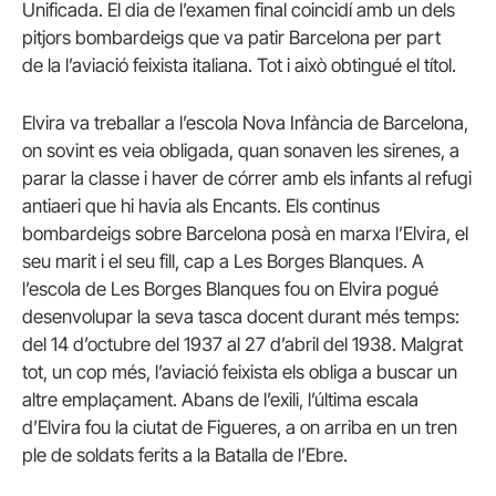
Unificada. El dia de l’examen final coincidí amb un dels
pitjors bombardeigs que va patir Barcelona per part
de la l’aviació feixista italiana. Tot i això obtingué el títol.
Elvira va treballar a l’escola Nova Infància de Barcelona,
on sovint es veia obligada, quan sonaven les sirenes, a
parar la classe i haver de córrer amb els infants al refugi
antiaeri que hi havia als Encants. Els continus
bombardeigs sobre Barcelona posà en marxa l’Elvira, el
seu marit i el seu fill, cap a Les Borges Blanques. A
l’escola de Les Borges Blanques fou on Elvira pogué
desenvolupar la seva tasca docent durant més temps:
del 14 d’octubre del 1937 al 27 d’abril del 1938. Malgrat
tot, un cop més, l’aviació feixista els obliga a buscar un
altre emplaçament. Abans de l’exili, l’última escala
d’Elvira fou la ciutat de Figueres, a on arriba en un tren
ple de soldats ferits a la Batalla de l’Ebre.