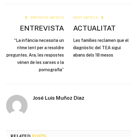
Link
PREVIOUS ARTICLE
NEXT ARTICLE
ENTREVISTA
ACTUALITAT
“La infància necessita un
Les famílies reclamen que el
ritme lent per a resoldre
diagnòstic del TEA sigui
preguntes. Ara, les respostes
abans dels 18 mesos
vénen de les xarxes o la
pornografia”
José Luis Muñoz Díaz
RELATED
POSTS