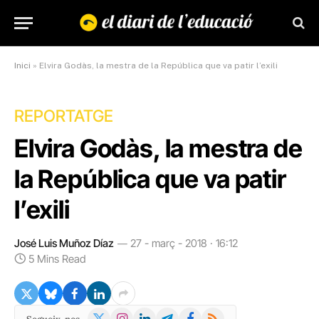
Inici
»
Elvira Godàs, la mestra de la República que va patir l’exili
REPORTATGE
Elvira Godàs, la mestra de
la República que va patir
l’exili
José Luis Muñoz Díaz
27 - març - 2018 · 16:12
5 Mins Read
X
Instagram
LinkedIn
Telegram
Facebook
RSS