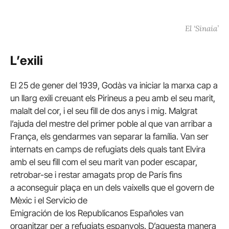
El ‘Sinaia’
L’exili
El 25 de gener del 1939, Godàs va iniciar la marxa cap a
un llarg exili creuant els Pirineus a peu amb el seu marit,
malalt del cor, i el seu fill de dos anys i mig. Malgrat
l’ajuda del mestre del primer poble al que van arribar a
França, els gendarmes van separar la família. Van ser
internats en camps de refugiats dels quals tant Elvira
amb el seu fill com el seu marit van poder escapar,
retrobar-se i restar amagats prop de París fins
a aconseguir plaça en un dels vaixells que el govern de
Mèxic i el Servicio de
Emigración de los Republicanos Españoles van
organitzar per a refugiats espanyols. D’aquesta manera