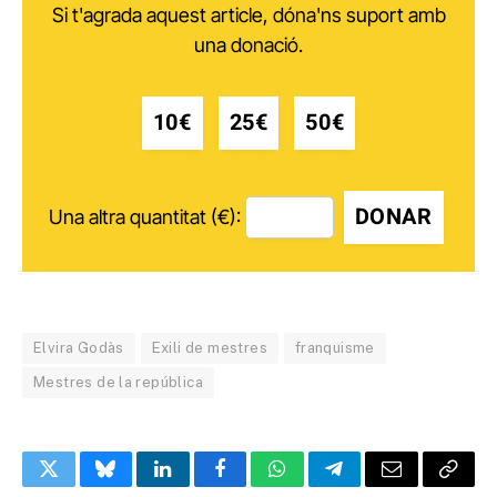
Si t'agrada aquest article, dóna'ns suport amb
una donació.
10€
25€
50€
DONAR
Una altra quantitat (€):
Elvira Godàs
Exili de mestres
franquisme
Mestres de la república
Twitter
Bluesky
LinkedIn
Facebook
WhatsApp
Telegram
Email
Copy