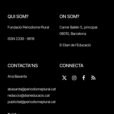
QUI SOM?
ON SOM?
Fundació Periodisme Plural
Carrer Bailén 5, principal.
08010, Barcelona
ISSN 2339 - 9619
El Diari de l'Educació
CONTACTA'NS
CONNECTA
Ana Basanta
X
Instagram
Facebook
RSS
(Twitter)
abasanta@periodismeplural.cat
redaccio@diarieducacio.cat
publicitat@periodismeplural.cat