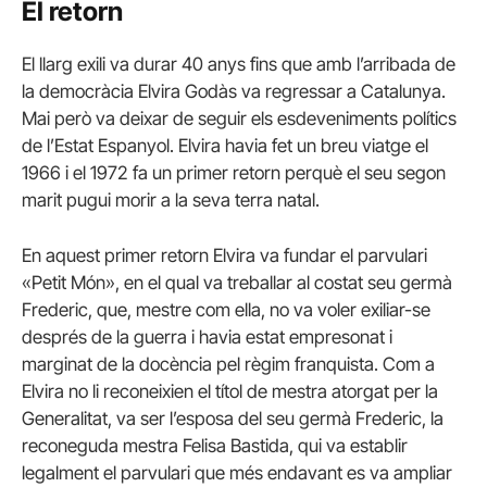
El retorn
El llarg exili va durar 40 anys fins que amb l’arribada de
la democràcia Elvira Godàs va regressar a Catalunya.
Mai però va deixar de seguir els esdeveniments polítics
de l’Estat Espanyol. Elvira havia fet un breu viatge el
1966 i el 1972 fa un primer retorn perquè el seu segon
marit pugui morir a la seva terra natal.
En aquest primer retorn Elvira va fundar el parvulari
«Petit Món», en el qual va treballar al costat seu germà
Frederic, que, mestre com ella, no va voler exiliar-se
després de la guerra i havia estat empresonat i
marginat de la docència pel règim franquista. Com a
Elvira no li reconeixien el títol de mestra atorgat per la
Generalitat, va ser l’esposa del seu germà Frederic, la
reconeguda mestra Felisa Bastida, qui va establir
legalment el parvulari que més endavant es va ampliar