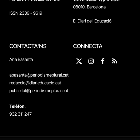
08010, Barcelona
ISSN 2339 - 9619
El Diari de l'Educació
CONTACTA'NS
CONNECTA
Ana Basanta
X
Instagram
Facebook
RSS
(Twitter)
abasanta@periodismeplural.cat
redaccio@diarieducacio.cat
publicitat@periodismeplural.cat
Telèfon:
932 311 247